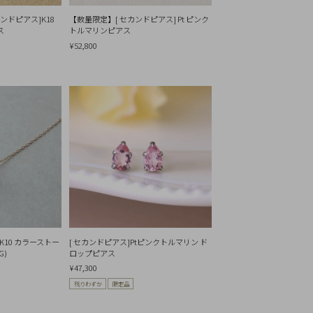
ンドピアス]K18
【数量限定】[ セカンドピアス] Pt ピンク
ス
トルマリンピアス
¥52,800
/K10 カラーストー
[ セカンドピアス]Ptピンクトルマリン ド
G)
ロップピアス
¥47,300
残りわずか
限定品