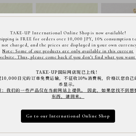
TAKE-UP International Online Shop is now available!
hipping is FREE for orders over 10,000 JPY, 10% consumption t
s not charged, and the prices are displayed in your own currenc
Note: Some of our products are only available in this current
website. Thus, please come back if you don’t find what you want
 サクラカフ
【 Solo Pierce】SV・K10 サクラピアス
【 Palette】K10
TAKE-UP国际网店现已上线！
アシンメトリーチャー
¥17,600
过10,000日元的订单免费运输，不征收10%消费税，价格以您自己
¥28,600
币显示。
残りわずか
意：我们的一些产品仅在当前网站上提供。 因此，如果您找不到想
东西，请回来。
を表示
Go to our International Online Shop