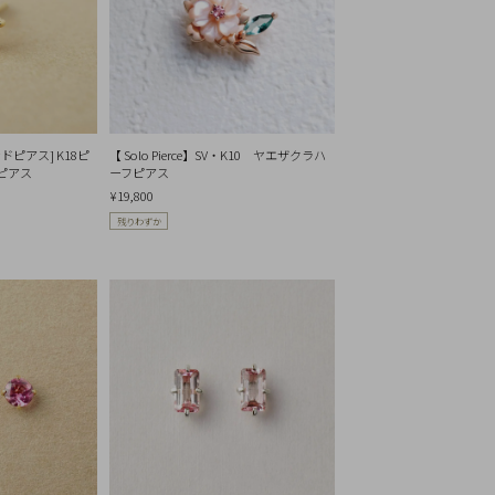
リセット
カンドピアス] K18ピ
【 Solo Pierce】SV・K10 ヤエザクラハ
ピアス
ーフピアス
¥19,800
残りわずか