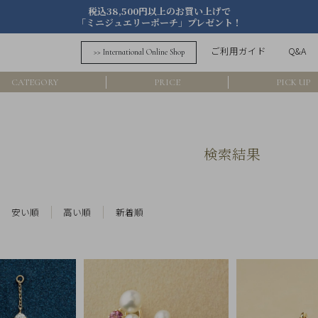
税込38,500円以上のお買い上げで
「ミニジュエリーポーチ」プレゼント！
詳細検索
ご利用ガイド
Q&A
>> International Online Shop
フリーワード
CATEGORY
PRICE
PICK UP
在
アイテム
検索結果
素材
価格
安い順
高い順
新着順
カラー