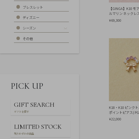
お
気
ブレスレット
【GINGA】K10
に
ルマリン ネックレ
入
ディズニー
り
¥69,300
ア
シーズン
イ
テ
ム
その他
最
近
チ
ェ
ッ
ク
し
た
PICK UP
商
品
GIFT SEARCH
K18・K10 ピンク
ご
ギフトを探す
ポイントピアス( PG
利
用
¥22,000
ガ
LIMITED STOCK
イ
ド
残りわずかの商品