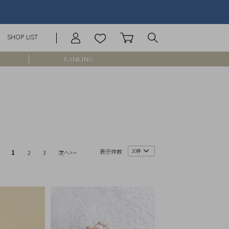
SHOP LIST
RANKING
庫なし含む
円 ～
円
表示件数
1
2
3
次へ>>