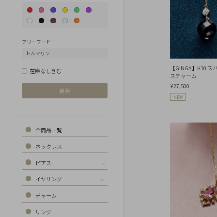
Earrings
Earrings
Charm
フリーワード
Ring
Bracelet
【GINGA】K10 
在庫なし含む
Disney
スチャーム
Season
¥27,500
NEW
Other
Pick
up
全商品一覧
ネックレス
ピアス
マ
イ
イヤリング
ペ
ー
チャーム
ジ
リング