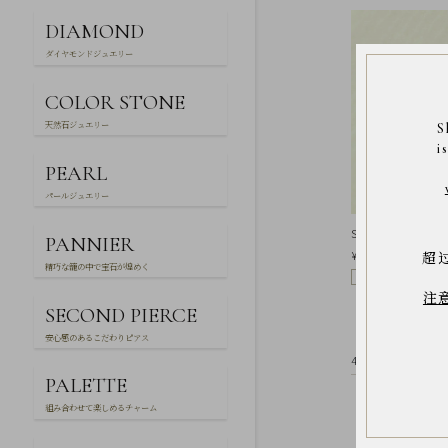
Q&A
DIAMOND
SHOP
LIST
ダイヤモンドジュエリー
COLOR STONE
天然石ジュエリー
S
i
PEARL
パールジュエリー
SVホワイトシェル
PANNIER
会
¥17,600
超
社
精巧な籠の中で宝石が煌めく
残りわずか
概
注
要
SECOND PIERCE
プ
ラ
安心感のあるこだわりピアス
イ
43件中1件～16件
バ
シ
PALETTE
ー
ポ
組み合わせて楽しめるチャーム
リ
シ