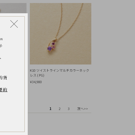
ax
y.
.
 バイカラートルマリン
K10 ツイストラインマルチカラーネック
ム
レス ( PG)
的货
¥34,980
要的
1
2
3
次へ>>