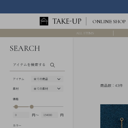
ロ
ONLINE SHOP
グ
イ
ン
ALL ITEMS
/
新
規
SEARCH
会
員
登
録
アイテムを検索する
>>
International
アイテム
Online
商品数：43件
Shop
素材
Item
価格
ALL
円 ～
円
Necklace
Pierced
カラー