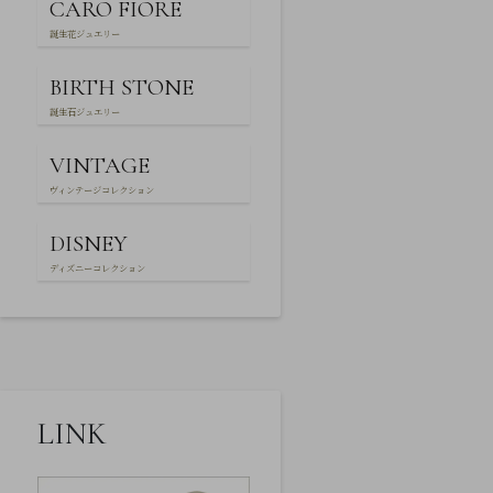
CARO FIORE
ー
特
誕生花ジュエリー
定
商
取
BIRTH STONE
引
誕生石ジュエリー
法
に
基
VINTAGE
づ
く
ヴィンテージコレクション
表
示
DISNEY
ディズニーコレクション
LINK