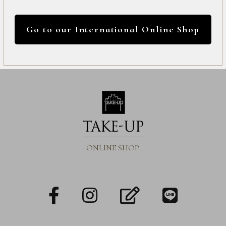
International
円 ～
円
Online
Go to our International Online Shop
Shop
ページトップへ戻る
カラー
Item
ALL
Necklace
リセット
Pierced
ONLINE SHOP
Earrings
Earrings
facebook
Instagram
blog
LINE
Charm