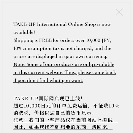
詳細検索
ONLINE SHOP
TAKE-UP International Online Shop is now
available!
ロ
フリーワード
Shipping is FREE for orders over 10,000 JPY,
グ
検索結果
10% consumption tax is not charged, and the
イ
ン
prices are displayed in your own currency.
在庫なし含む
/
Note: Some of our products are only available
新
in this current website. Thus, please come back
規
アイテム
if you don’t find what you want.
会
該当件数：
0件
員
他の検索キーワードより再度検索をしてくださ
登
TAKE-UP国际网店现已上线！
素材
録
超过10,000日元的订单免费运输，不征收10%
い。
消费税，价格以您自己的货币显示。
注意：我们的一些产品仅在当前网站上提供。
>>
因此，如果您找不到想要的东西，请回来。
価格