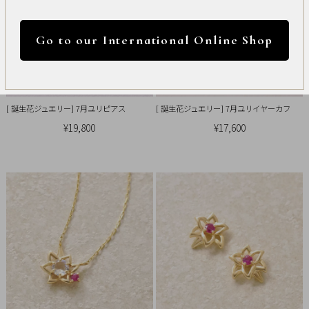
International
円 ～
円
Online
Go to our International Online Shop
Shop
カラー
Item
[ 誕生花ジュエリー] 7月ユリピアス
[ 誕生花ジュエリー] 7月ユリイヤーカフ
ALL
¥19,800
¥17,600
Necklace
リセット
Pierced
Earrings
Earrings
Charm