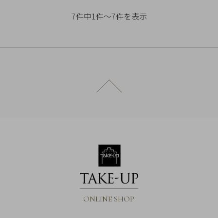
チ
7件中1件～7件を表示
ェ
ッ
ク
し
た
商
ページトップへ戻る
品
ご
利
用
ガ
イ
ONLINE SHOP
ド