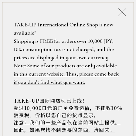
税込38,500円以上のお買い上げで
「ミニジュエリーポーチ」プレゼント！
詳細検索
TAKE-UP International Online Shop is now
ONLINE SHOP
available!
ロ
フリーワード
Shipping is FREE for orders over 10,000 JPY,
グ
10% consumption tax is not charged, and the
イ
ン
prices are displayed in your own currency.
在庫なし含む
検索結果
/
Note: Some of our products are only available
新
in this current website. Thus, please come back
規
アイテム
if you don’t find what you want.
会
安い順
高い順
新着順
員
登
TAKE-UP国际网店现已上线！
7件中1件～7件を表示
素材
録
超过10,000日元的订单免费运输，不征收10%
消费税，价格以您自己的货币显示。
注意：我们的一些产品仅在当前网站上提供。
>>
因此，如果您找不到想要的东西，请回来。
価格