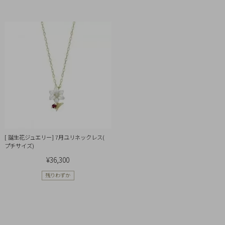
イ
ペ
ー
ジ
お
気
に
入
り
ア
[ 誕生花ジュエリー] 7月ユリネックレス(
イ
プチサイズ)
テ
¥36,300
ム
残りわずか
最
近