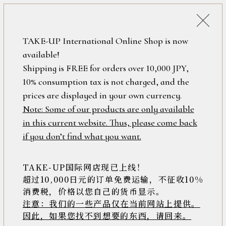
税込38,500円以上のお買い上げで
「ミニジュエリーポーチ」プレゼント！
詳細検索
TAKE-UP International Online Shop is now
ONLINE SHOP
available!
ロ
フリーワード
Shipping is FREE for orders over 10,000 JPY,
グ
10% consumption tax is not charged, and the
イ
ン
prices are displayed in your own currency.
在庫なし含む
/
Note: Some of our products are only available
新
in this current website. Thus, please come back
規
アイテム
if you don’t find what you want.
会
員
登
TAKE-UP国际网店现已上线！
素材
録
超过10,000日元的订单免费运输，不征收10%
消费税，价格以您自己的货币显示。
注意：我们的一些产品仅在当前网站上提供。
>>
因此，如果您找不到想要的东西，请回来。
価格