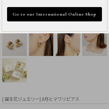
International
円 ～
円
Online
Go to our International Online Shop
Shop
カラー
Item
ALL
Necklace
リセット
Pierced
Earrings
Earrings
Charm
[ 誕生花ジュエリー] 8月ヒマワリピアス