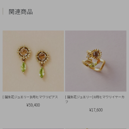
引
法
関連商品
に
基
づ
く
表
示
[ 誕生花ジュエリー]8月ヒマワリピアス
[ 誕生花ジュエリー] 8月ヒマワリイヤーカ
フ
¥59,400
¥17,600