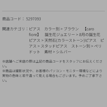
概
要
プ
商品コード： 5297093
ラ
関連カテゴリ：
ピアス
カラー別
>
ブラウン
【caro
イ
fiore】 誕生花ジュエリー
>
8月の誕生花
バ
ピアス
>
天然石(カラーストーン)ピアス
ピ
シ
アス
>
スタッドピアス
ストーン別
>
ペリ
ー
ドット
素材
>
シルバー
ポ
※店舗へご来店の際は上記の商品コードをスタッフにお伝えくださ
リ
い。
シ
※商品は撮影状況や、お客様のパソコン・モニター環境などにより
ー
実物の色味と若干違って見える場合もございます。予めご了承下さ
い。
特
定
商
取