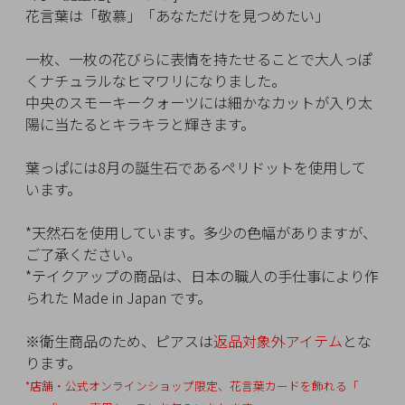
イ
花言葉は「敬慕」「あなただけを見つめたい」
ペ
ー
一枚、一枚の花びらに表情を持たせることで大人っぽ
ジ
くナチュラルなヒマワリになりました。
中央のスモーキークォーツには細かなカットが入り太
陽に当たるとキラキラと輝きます。
お
気
葉っぱには8月の誕生石であるペリドットを使用して
に
います。
入
り
*天然石を使用しています。多少の色幅がありますが、
ア
ご了承ください。
イ
*テイクアップの商品は、日本の職人の手仕事により作
テ
られた Made in Japan です。
ム
※衛生商品のため、ピアスは
返品対象外アイテム
とな
ります。
最
*店舗・公式オンラインショップ限定、花言葉カードを飾れる「
近