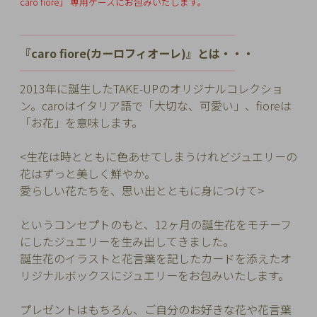
caro fiore」
専用ケースにお包みいたします。
チ
ェ
━━━━━━━━━━
━━━━━━━━━
ッ
『caro fiore(カーロフィオーレ)』とは・・・
ク
━━━━━━━━━━
━━━━━━━━━
し
2013年に誕生したTAKE-UPのオリジナルコレクショ
た
ン。
caroはイタリア語で「大切な、可愛い」、fioreは
商
「お花」を意味します。
品
<生花は時とともに色あせてしまうけれどジュエリーの
花はずっと美しく鮮やか。
愛らしい花たちを、思い出とともに身につけて>
ご
利
というコンセプトのもと、12ヶ月の誕生花をモチーフ
用
にしたジュエリーを生み出してきました。
ガ
誕生花のイラストと花言葉を記したカードを添えたオ
イ
リジナルボックスにジュエリーをお包みいたします。
ド
プレゼントはもちろん、ご自分のお好きな花や花言葉