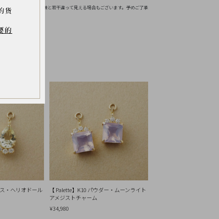
お伝えください。
境などにより実物の色味と若干違って見える場合もございます。予めご了承
的货
要的
シトラス・ヘリオドール
【 Palette】K10 パウダー・ムーンライト
アメジストチャーム
¥34,980