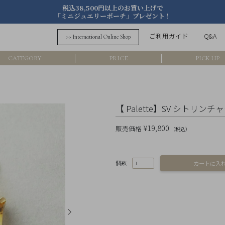
税込38,500円以上のお買い上げで
「ミニジュエリーポーチ」プレゼント！
詳細検索
ご利用ガイド
Q&A
>> International Online Shop
フリーワード
CATEGORY
PRICE
PICK UP
在
アイテム
【 Palette】SV シトリンチ
素材
¥19,800
販売価格
（税込）
価格
個数
カラー