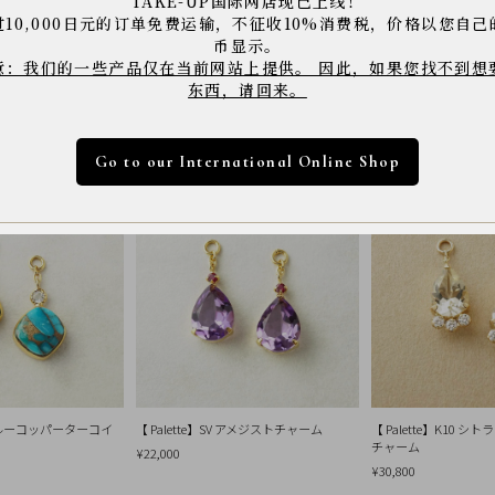
TAKE-UP国际网店现已上线！
※店舗へご来店の際は上記の商品コードをスタッフに
※商品は撮影状況や、お客様のパソコン・モニター環
过10,000日元的订单免费运输，不征收10%消费税，价格以您自己
下さい。
币显示。
意：我们的一些产品仅在当前网站上提供。 因此，如果您找不到想
东西，请回来。
Go to our International Online Shop
V ブルーコッパーターコイ
【 Palette】SV アメジストチャーム
【 Palette】K10 
チャーム
¥22,000
¥30,800