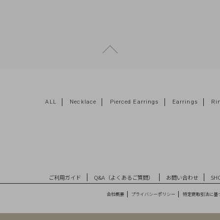
ページトップへ戻る
ALL
Necklace
Pierced Earrings
Earrings
Ri
ご利用ガイド
Q&A（よくあるご質問）
お問い合わせ
SHO
会社概要
プライバシーポリシー
特定商取引法に基