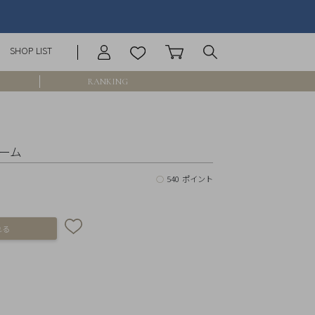
SHOP LIST
RANKING
庫なし含む
ャーム
○
540 ポイント
円 ～
円