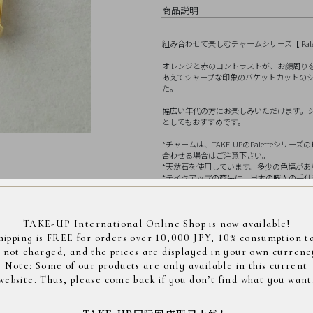
商品説明
組み合わせて楽しむチャームシリーズ【 Pale
オレンジと赤のコントラストが、お顔周り
あえてシャープな印象のバケットカットの
た。
幅広い年代の方にお楽しみいただけます。
としてもおすすめです。
*チャームは、TAKE-UPのPaletteシ
合わせる場合はご注意下さい。
*天然石を使用しています。多少の色幅が
*テイクアップの商品は、日本の職人の手仕事により
素材
スターリングシルバー(K1
TAKE-UP International Online Shop is now available!
サイズ
全長縦約15.0mm、横約5.0
コレクション
カラー別
>
イ
hipping is FREE for orders over 10,000 JPY, 10% consumption t
リン
素材
>
シルバー
s not charged, and the prices are displayed in your own currenc
Note: Some of our products are only available in this current
website. Thus, please come back if you don’t find what you want
商品コード： 4830527