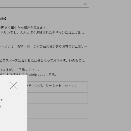
リセット
tte】
を明るく華やかな輝きを添えます。
シトリンをし、大人っぽく洗練されたデザインに仕上げまし
シトリンは「希望・富」などの石言葉がありお守りジュエリー
リーズのピアスベースに合わせた仕様となっております。他のものに
ありますが、ご了承ください。
作られた Made in Japan です。
8イエローゴールドコーティング)、ガーネット、シトリン
mm
ax
y.
.