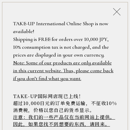
税込38,500円以上のお買い上げで
「ミニジュエリーポーチ」プレゼント！
詳細検索
TAKE-UP International Online Shop is now
ONLINE SHOP
available!
ロ
フリーワード
Shipping is FREE for orders over 10,000 JPY,
グ
10% consumption tax is not charged, and the
イ
ン
prices are displayed in your own currency.
在庫なし含む
/
Note: Some of our products are only available
新
in this current website. Thus, please come back
規
アイテム
if you don’t find what you want.
会
員
登
TAKE-UP国际网店现已上线！
素材
録
超过10,000日元的订单免费运输，不征收10%
消费税，价格以您自己的货币显示。
注意：我们的一些产品仅在当前网站上提供。
>>
因此，如果您找不到想要的东西，请回来。
価格