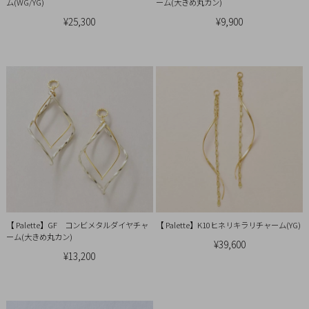
ム(WG/YG)
ーム(大きめ丸カン)
概
¥25,300
¥9,900
要
プ
ラ
イ
バ
シ
ー
ポ
リ
シ
ー
【 Palette】GF コンビメタルダイヤチャ
【 Palette】K10ヒネリキラリチャーム(YG)
特
ーム(大きめ丸カン)
¥39,600
定
¥13,200
商
取