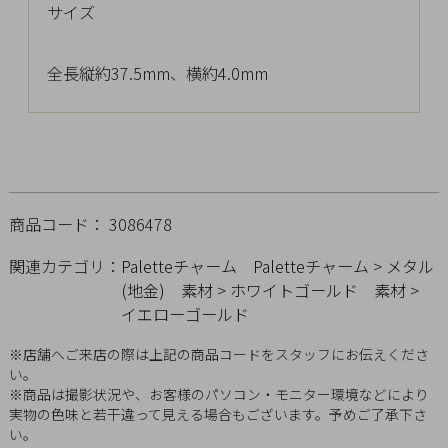
サイズ
チ
ェ
ッ
全長縦約37.5mm、横約4.0mm
ク
し
た
商
品
商品コード： 3086478
関連カテゴリ：
Paletteチャーム
Paletteチャーム
>
メタル
(地金)
素材
>
ホワイトゴールド
素材
>
ご
イエローゴールド
利
用
※店舗へご来店の際は上記の商品コードをスタッフにお伝えくださ
ガ
い。
イ
※商品は撮影状況や、お客様のパソコン・モニター環境などにより
ド
実物の色味と若干違って見える場合もございます。予めご了承下さ
い。