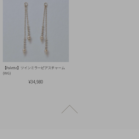
引
法
に
基
づ
く
表
示
【Palette】ツインミラーピアスチャーム
(WG)
¥34,980
ページトップへ戻る