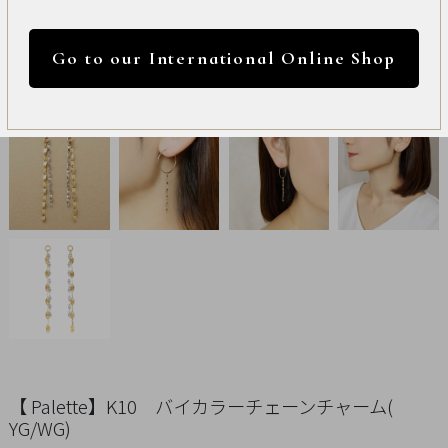
International
円 ～
円
Online
Go to our International Online Shop
Shop
カラー
Item
ALL
Necklace
リセット
Pierced
Earrings
Earrings
Charm
【 Palette】K10 バイカラーチェーンチャーム(
YG/WG)