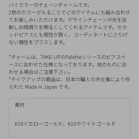
イ
バイカラーのチェーンチャームです。
ペ
2色のカラーが入ることでどのアイテムにも組み合わせ
ー
てお楽しみいただけます。デザインチェーンが光を反
ジ
射しお顔周りを明るくしてくれるアイテムです。セカ
ンドピアスとも相性が良く、コーディネートにさりげ
ない個性をプラスします。
お
気
*チャームは、TAKE-UPのPaletteシリーズのピアスベ
に
ースに合わせた仕様となっております。他のものに合
入
わせる場合はご注意下さい。
り
*テイクアップの商品は、日本の職人の手仕事により作
ア
られた Made in Japan です。
イ
テ
素材
ム
K10イエローゴールド、K10ホワイトゴールド
最
近