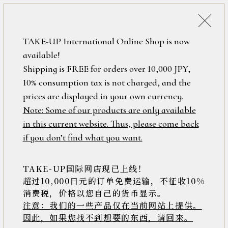
税込38,500円以上のお買い上げで
「ミニジュエリーポーチ」プレゼント！
詳細検索
TAKE-UP International Online Shop is now
ONLINE SHOP
available!
ロ
フリーワード
Shipping is FREE for orders over 10,000 JPY,
グ
10% consumption tax is not charged, and the
イ
ン
prices are displayed in your own currency.
在庫なし含む
/
Note: Some of our products are only available
新
in this current website. Thus, please come back
規
アイテム
if you don’t find what you want.
会
員
登
TAKE-UP国际网店现已上线！
素材
録
超过10,000日元的订单免费运输，不征收10%
消费税，价格以您自己的货币显示。
注意：我们的一些产品仅在当前网站上提供。
>>
因此，如果您找不到想要的东西，请回来。
価格