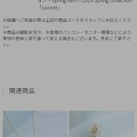
ョン
>
Spring item
>
2026 Spring collection
概
「Lucent」
要
※店舗へご来店の際は上記の商品コードをスタッフにお伝えくださ
プ
い。
ラ
※商品は撮影状況や、お客様のパソコン・モニター環境などにより
実物の色味と若干違って見える場合もございます。予めご了承下さ
イ
い。
バ
シ
ー
ポ
リ
シ
関連商品
ー
特
定
商
取