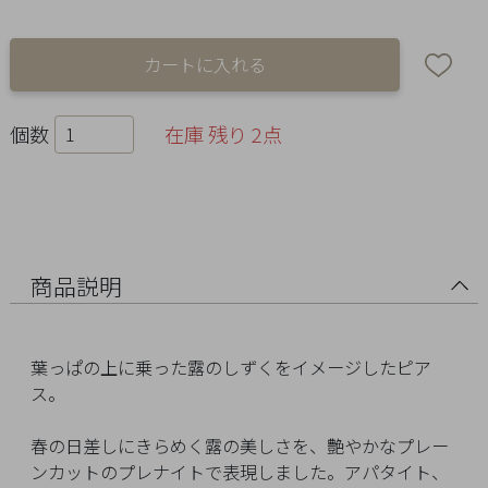
Ring
Bracelet
Disney
個数
在庫 残り 2点
Season
Other
商品説明
Pick
up
葉っぱの上に乗った露のしずくをイメージしたピア
ス。
春の日差しにきらめく露の美しさを、艶やかなプレー
マ
ンカットのプレナイトで表現しました。アパタイト、