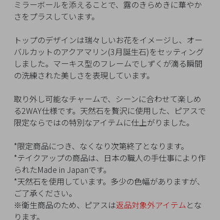
イ
ミラーボールを添えることで、露のきらめきに華やか
ペ
さをプラスしています。
ー
ジ
トップのデザインは瑞々しいお花をイメージし、オー
バルカットのアクアマリン(3月誕生石)をセッティング
しました。マーキス型のフレームでしずくが滴る瞬間
お
の洗練された美しさを表現しています。
気
に
取り外し可能なチャームで、シーンに合わせて楽しめ
入
る2WAY仕様です。天然石を贅沢に使用した、ピアスで
り
限定ならではの特別なアイテムに仕上がりました。
ア
イ
*限定商品につき、なくなり次第終了となります。
テ
*テイクアップの商品は、日本の職人の手仕事により作
ム
られたMade in Japanです。
*天然石を使用しています。多少の色幅がありますが、
ご了承ください。
※衛生商品のため、ピアスは
返品対象外アイテム
とな
最
ります。
近