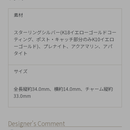
チ
ェ
素材
ッ
ク
スターリングシルバー(K18イエローゴールドコー
し
ティング、ポスト・キャッチ部分のみK10イエロ
た
ーゴールド)、プレナイト、アクアマリン、アパ
商
タイト
品
サイズ
ご
全長縦約34.0mm、横約14.0mm、チャーム縦約
利
33.0mm
用
ガ
イ
ド
Designer's Comment