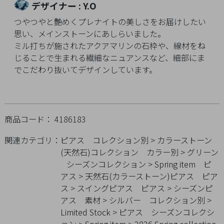
デザイナー : Y.O
Q&A
つやつやと艶めくプレナイトの美しさをお届けしたい
思い、メインストーンにあしらいました。
SHOP
ミル打ちが施されたアクアマリンの石枠や、線材をね
LIST
じることで生まれる繊細なニュアンスなど、細部にま
でこだわり抜いてデザインしています。
商品コード： 4186183
関連カテゴリ：
ピアス
コレクション別
>
カラーストーン
(天然石)コレクション
カラー別
>
グリーン
シーズンコレクション
>
Spring item
ピ
アス
>
天然石(カラーストーン)ピアス
ピア
ス
>
スイングピアス
ピアス
>
シーズンピ
アス
素材
>
シルバー
コレクション別
>
会
Limited Stock
>
ピアス
シーズンコレクシ
社