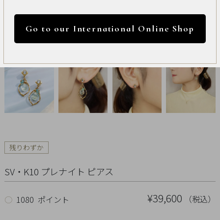
International
円 ～
円
Online
Go to our International Online Shop
Shop
カラー
Item
ALL
Necklace
リセット
Pierced
残りわずか
Earrings
SV・K10 プレナイト ピアス
Earrings
¥39,600
Charm
（税込）
○
1080 ポイント