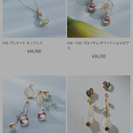
引
法
に
基
づ
く
K10 プレナイト ネックレス
K18・K10 ブロッサム ホワイトシェルピア
ス
表
¥44,990
¥36,300
示