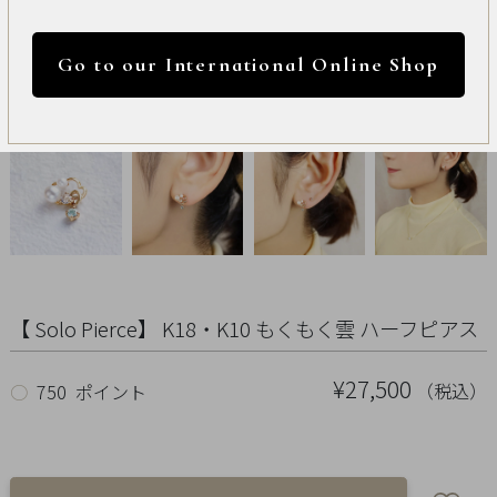
International
円 ～
円
Online
Go to our International Online Shop
Shop
カラー
Item
ALL
Necklace
リセット
Pierced
【 Solo Pierce】 K18・K10 もくもく雲 ハーフピアス
Earrings
¥27,500
（税込）
○
750 ポイント
Earrings
Charm