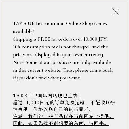
税込38,500円以上のお買い上げで
「ミニジュエリーポーチ」プレゼント！
詳細検索
TAKE-UP International Online Shop is now
ONLINE SHOP
available!
ロ
フリーワード
Shipping is FREE for orders over 10,000 JPY,
グ
10% consumption tax is not charged, and the
イ
ン
prices are displayed in your own currency.
在庫なし含む
/
Note: Some of our products are only available
新
in this current website. Thus, please come back
規
アイテム
if you don’t find what you want.
会
員
登
TAKE-UP国际网店现已上线！
素材
録
超过10,000日元的订单免费运输，不征收10%
消费税，价格以您自己的货币显示。
注意：我们的一些产品仅在当前网站上提供。
>>
因此，如果您找不到想要的东西，请回来。
価格