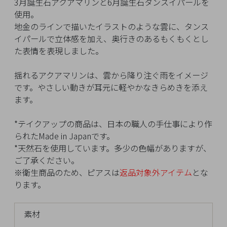
イ
3月誕生石アクアマリンと6月誕生石タンスイパールを
ペ
使用。
ー
地金のラインで描いたイラストのような雲に、タンス
ジ
イパールで立体感を加え、奥行きのあるもくもくとし
た表情を表現しました。
揺れるアクアマリンは、雲から降り注ぐ雨をイメージ
お
です。やさしい動きが耳元に軽やかなきらめきを添え
気
ます。
に
入
*テイクアップの商品は、日本の職人の手仕事により作
り
られたMade in Japanです。
ア
*天然石を使用しています。多少の色幅がありますが、
イ
ご了承ください。
テ
※衛生商品のため、ピアスは
返品対象外アイテム
とな
ム
ります。
最
素材
近