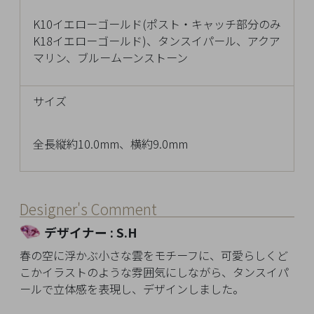
チ
K10イエローゴールド(ポスト・キャッチ部分のみ
ェ
K18イエローゴールド)、タンスイパール、アクア
ッ
マリン、ブルームーンストーン
ク
し
た
サイズ
商
品
全長縦約10.0mm、横約9.0mm
ご
Designer's Comment
利
デザイナー : S.H
用
春の空に浮かぶ小さな雲をモチーフに、可愛らしくど
ガ
こかイラストのような雰囲気にしながら、タンスイパ
イ
ールで立体感を表現し、デザインしました。
ド