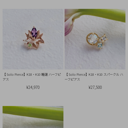
引
法
に
基
づ
く
表
示
【 Solo Pierce】K18・K10 睡蓮 ハーフピ
【 Solo Pierce】K18・K10 スパークル ハ
アス
ーフピアス
¥24,970
¥27,500