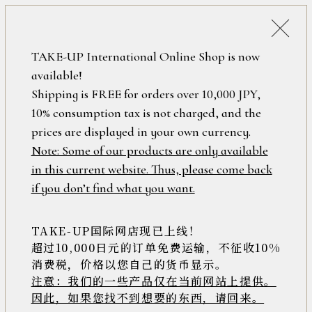
税込38,500円以上のお買い上げで
「ミニジュエリーポーチ」プレゼント！
詳細検索
TAKE-UP International Online Shop is now
ONLINE SHOP
available!
ロ
フリーワード
Shipping is FREE for orders over 10,000 JPY,
グ
10% consumption tax is not charged, and the
イ
ン
prices are displayed in your own currency.
在庫なし含む
/
Note: Some of our products are only available
新
in this current website. Thus, please come back
規
アイテム
if you don’t find what you want.
会
員
登
TAKE-UP国际网店现已上线！
素材
録
超过10,000日元的订单免费运输，不征收10%
消费税，价格以您自己的货币显示。
注意：我们的一些产品仅在当前网站上提供。
>>
因此，如果您找不到想要的东西，请回来。
価格