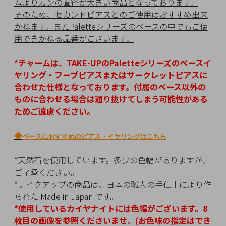
ムよりカンの直径が大きい商品となっております。
チ
そのため、セカンドピアスとのご使用はおすすめ出来
ェ
かねます。またPaletteシリーズのベースの中でもご使
ッ
用できかねる品番がございます。
ク
し
*チャームは、TAKE-UPのPaletteシリーズのベースイ
た
ヤリング・フープピアスまたはサークレットピアスに
商
合わせた仕様となっております。
付属のベース以外の
品
ものに合わせる場合は通り抜けてしまう可能性がある
ためご遠慮ください。
◆
ベースにおすすめのピアス・イヤリングはこちら
ご
利
*天然石を使用しています。多少の色幅がありますが、
用
ご了承ください。
ガ
*テイクアップの商品は、日本の職人の手仕事により作
イ
られた Made in Japan です。
ド
*使用しているカイヤナイト
には色幅がございます。8
枚目の画像を参照くださいませ。(お色味の指定はでき