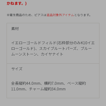
かねます。)
Q&A
※衛生商品のため、ピアスは
返品対象外アイテム
となります。
SHOP
LIST
素材
イエローゴールドフィルド(石枠部分のみK10イエ
ローゴールド)、スカイブルートパーズ、ブルー
ムーンストーン、カイヤナイト
サイズ
全長縦約44.0mm、横約7.0mm、ベース縦約
11.0mm、チャーム縦約34.0mm
会
社