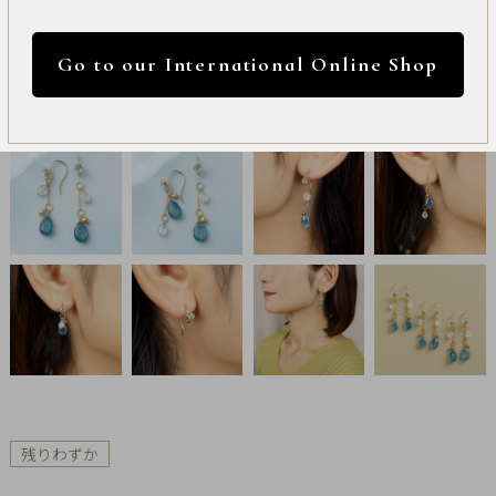
International
円 ～
円
Online
Go to our International Online Shop
Shop
カラー
Item
ALL
Necklace
リセット
Pierced
Earrings
Earrings
Charm
残りわずか