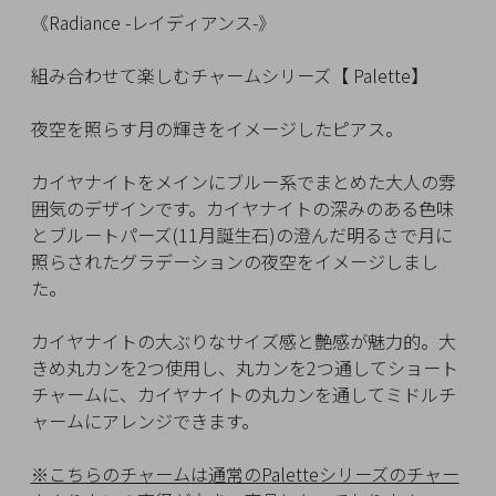
イ
《Radiance -レイディアンス-》
ペ
ー
組み合わせて楽しむチャームシリーズ【 Palette】
ジ
夜空を照らす月の輝きをイメージしたピアス。
お
カイヤナイトをメインにブルー系でまとめた大人の雰
気
囲気のデザインです。カイヤナイトの深みのある色味
に
とブルートパーズ(11月誕生石)の澄んだ明るさで月に
入
照らされたグラデーションの夜空をイメージしまし
り
た。
ア
イ
カイヤナイトの大ぶりなサイズ感と艶感が魅力的。大
テ
きめ丸カンを2つ使用し、丸カンを2つ通してショート
ム
チャームに、カイヤナイトの丸カンを通してミドルチ
ャームにアレンジできます。
最
※こちらのチャームは通常のPaletteシリーズのチャー
近