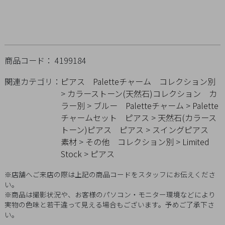
概
要
プ
ラ
商品コード： 4199184
イ
バ
関連カテゴリ：
ピアス
Paletteチャーム
コレクション別
シ
>
カラーストーン(天然石)コレクション
カ
ー
ラー別
>
ブルー
Paletteチャーム
>
Palette
チャームセット
ピアス
>
天然石(カラース
ポ
トーン)ピアス
ピアス
>
スイングピアス
リ
素材
>
その他
コレクション別
>
Limited
シ
Stock
>
ピアス
ー
特
※店舗へご来店の際は上記の商品コードをスタッフにお伝えくださ
い。
定
※商品は撮影状況や、お客様のパソコン・モニター環境などにより
商
実物の色味と若干違って見える場合もございます。予めご了承下さ
取
い。