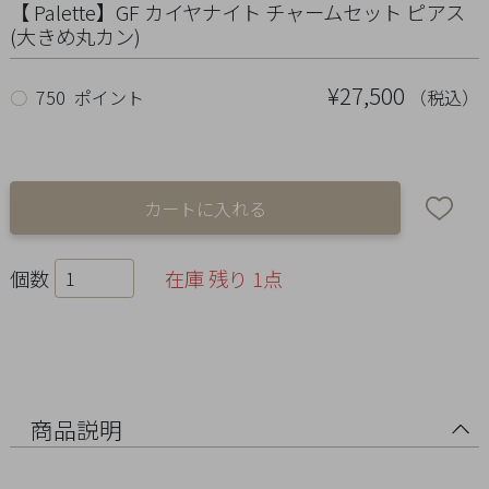
Ring
【 Palette】GF カイヤナイト チャームセット ピアス
(大きめ丸カン)
Bracelet
¥27,500
（税込）
○
750 ポイント
Disney
Season
Other
個数
在庫 残り 1点
Pick
up
商品説明
マ