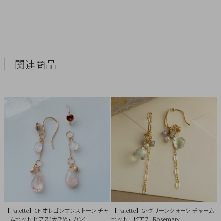
引
法
に
基
づ
関連商品
く
表
示
【 Palette】GF オレゴンサンストーン チャ
【 Palette】GFグリーンクォーツ チャーム
ームセット ピアス(大きめ丸カン)
セット ピアス[ Rosemary]