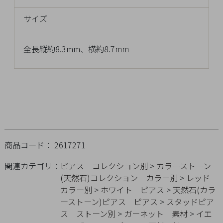
チ
サイズ
ェ
ッ
ク
全長縦約8.3mm、横約8.7mm
し
た
商
品
商品コード： 2617271
ご
利
関連カテゴリ：
ピアス
コレクション別
>
カラーストーン
用
(天然石)コレクション
カラー別
>
レッド
ガ
カラー別
>
ホワイト
ピアス
>
天然石(カラ
イ
ーストーン)ピアス
ピアス
>
スタッドピア
ド
ス
ストーン別
>
ガーネット
素材
>
イエ