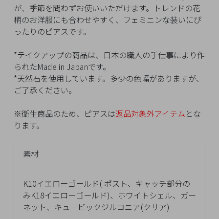
イ
が、季節を問わずお使いいただけます。トレンドの花
ペ
柄のお洋服にも合わせやすく、フェミニンな装いにぴ
ー
ったりのピアスです。
ジ
*テイクアップの商品は、日本の職人の手仕事により作
られたMade in Japanです。
お
*天然石を使用しています。多少の色幅がありますが、
気
ご了承ください。
に
入
※衛生商品のため、ピアスは
返品対象外アイテム
とな
り
ります。
ア
イ
素材
テ
ム
K10イエローゴールド( ポスト、キャッチ部分の
みK18イエローゴールド)、ホワイトシェル、ガー
最
ネット、キュービックジルコニア(クリア)
近