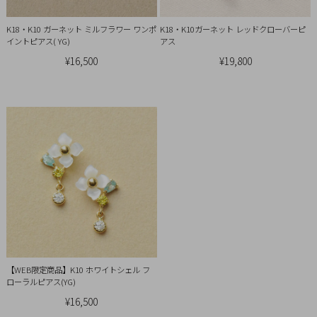
引
法
K18・K10 ガーネット ミルフラワー ワンポ
K18・K10ガーネット レッドクローバーピ
に
イントピアス( YG)
アス
基
¥16,500
¥19,800
づ
く
表
示
【WEB限定商品】K10 ホワイトシェル フ
ローラルピアス(YG)
¥16,500