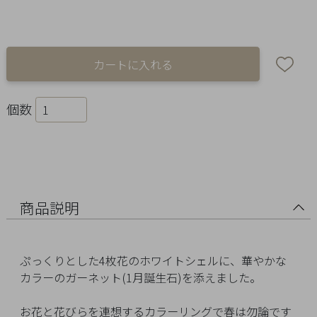
Ring
Bracelet
Disney
Season
個数
Other
Pick
up
商品説明
ぷっくりとした4枚花のホワイトシェルに、華やかな
カラーのガーネット(1月誕生石)を添えました。
マ
お花と花びらを連想するカラーリングで春は勿論です