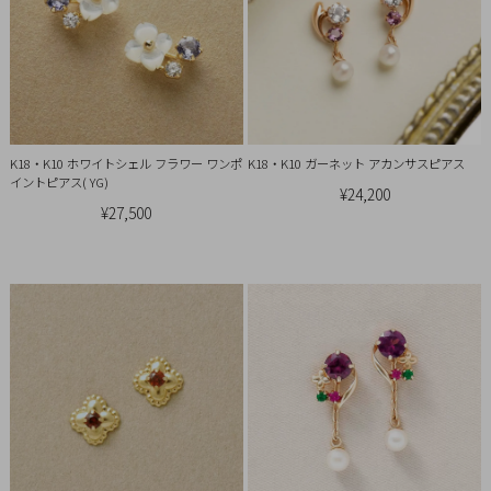
概
要
プ
ラ
イ
K18・K10 ホワイトシェル フラワー ワンポ
K18・K10 ガーネット アカンサスピアス
バ
イントピアス( YG)
¥24,200
シ
¥27,500
ー
ポ
リ
シ
ー
特
定
商
取