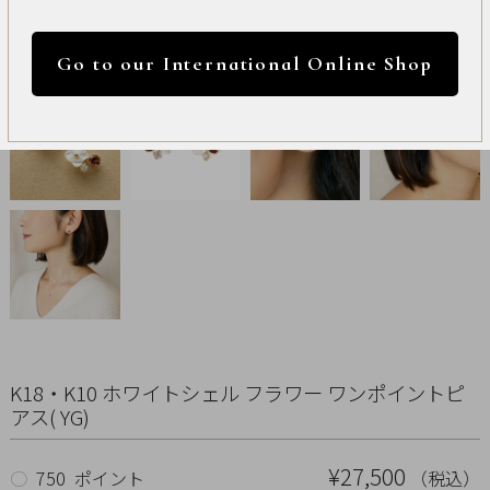
International
円 ～
円
Online
Go to our International Online Shop
Shop
カラー
Item
ALL
Necklace
リセット
Pierced
Earrings
Earrings
K18・K10 ホワイトシェル フラワー ワンポイントピ
アス( YG)
Charm
¥27,500
（税込）
○
750 ポイント