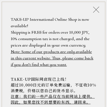
詳細検索
ONLINE SHOP
TAKE-UP International Online Shop is now
available!
ロ
フリーワード
Shipping is FREE for orders over 10,000 JPY,
グ
10% consumption tax is not charged, and the
イ
ン
prices are displayed in your own currency.
在庫なし含む
/
Note: Some of our products are only available
新
in this current website. Thus, please come back
規
アイテム
if you don’t find what you want.
会
員
登
TAKE-UP国际网店现已上线！
素材
録
超过10,000日元的订单免费运输，不征收10%
消费税，价格以您自己的货币显示。
注意：我们的一些产品仅在当前网站上提供。
>>
因此，如果您找不到想要的东西，请回来。
価格