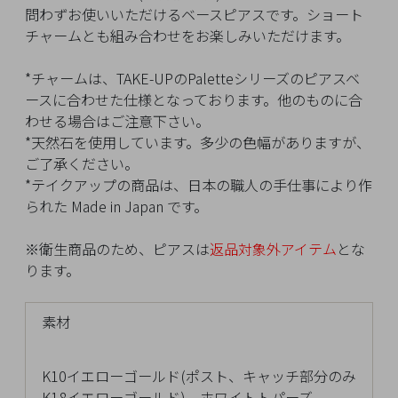
イ
問わずお使いいただけるベースピアスです。ショート
ペ
チャームとも組み合わせをお楽しみいただけます。
ー
ジ
*チャームは、TAKE-UPのPaletteシリーズのピアスベ
ースに合わせた仕様となっております。他のものに合
わせる場合はご注意下さい。
お
*天然石を使用しています。多少の色幅がありますが、
気
ご了承ください。
に
*テイクアップの商品は、日本の職人の手仕事により作
入
られた Made in Japan です。
り
ア
※衛生商品のため、ピアスは
返品対象外アイテム
とな
イ
ります。
テ
ム
素材
最
K10イエローゴールド(ポスト、キャッチ部分のみ
近
K18イエローゴールド)、ホワイトトパーズ