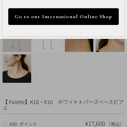
International
円 ～
円
Online
Go to our International Online Shop
Shop
カラー
Item
ALL
Necklace
リセット
Pierced
Earrings
Earrings
【 Palette】K18・K10 ホワイトトパーズベースピア
ス
Charm
¥17,600
（税込）
○
480 ポイント