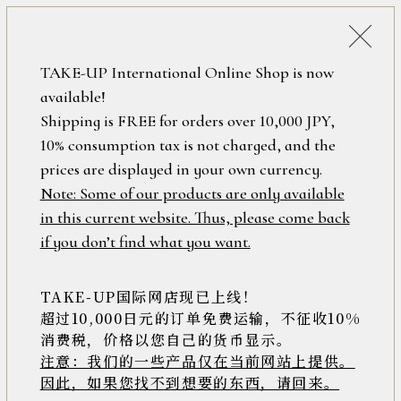
詳細検索
ONLINE SHOP
TAKE-UP International Online Shop is now
available!
ロ
フリーワード
Shipping is FREE for orders over 10,000 JPY,
グ
10% consumption tax is not charged, and the
イ
ン
prices are displayed in your own currency.
在庫なし含む
/
Note: Some of our products are only available
新
in this current website. Thus, please come back
規
アイテム
if you don’t find what you want.
会
員
登
TAKE-UP国际网店现已上线！
素材
録
超过10,000日元的订单免费运输，不征收10%
消费税，价格以您自己的货币显示。
注意：我们的一些产品仅在当前网站上提供。
>>
因此，如果您找不到想要的东西，请回来。
価格