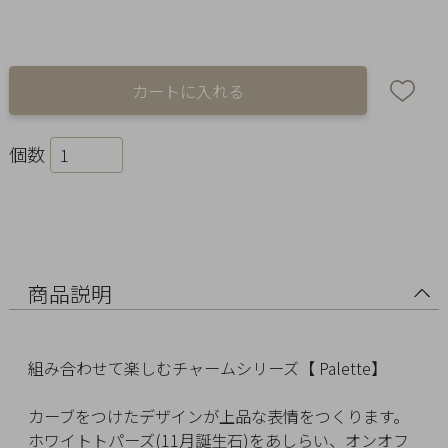
Ring
Bracelet
Disney
Season
個数
Other
Pick
up
商品説明
組み合わせて楽しむチャームシリーズ【 Palette】
カーブをつけたデザインが上品な表情をつくります。
マ
ホワイトトパーズ(11月誕生石)をあしらい、オンオフ