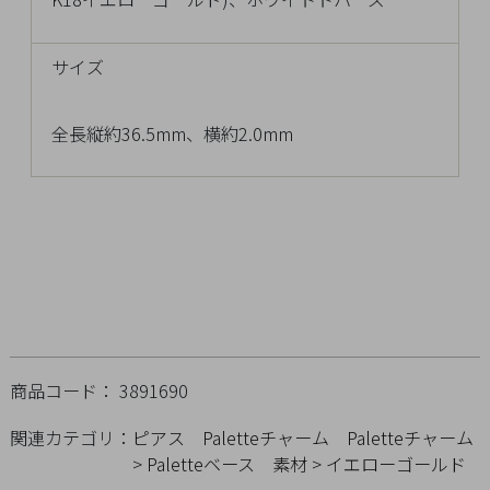
チ
ェ
サイズ
ッ
ク
し
全長縦約36.5mm、横約2.0mm
た
商
品
ご
利
用
商品コード： 3891690
ガ
イ
関連カテゴリ：
ピアス
Paletteチャーム
Paletteチャーム
ド
>
Paletteベース
素材
>
イエローゴールド