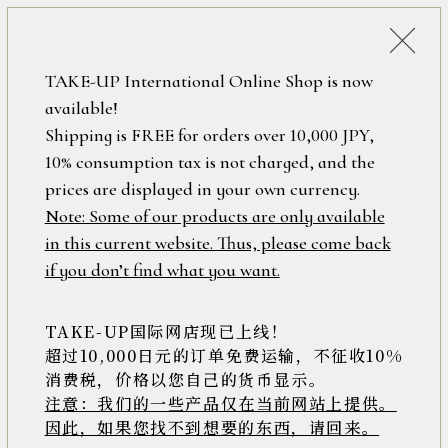
詳細検索
ONLINE SHOP
TAKE-UP International Online Shop is now
available!
ロ
フリーワード
Shipping is FREE for orders over 10,000 JPY,
グ
10% consumption tax is not charged, and the
イ
ン
prices are displayed in your own currency.
在庫なし含む
/
Note: Some of our products are only available
新
in this current website. Thus, please come back
規
アイテム
if you don’t find what you want.
会
員
登
TAKE-UP国际网店现已上线！
素材
録
超过10,000日元的订单免费运输，不征收10%
消费税，价格以您自己的货币显示。
注意：我们的一些产品仅在当前网站上提供。
>>
因此，如果您找不到想要的东西，请回来。
価格