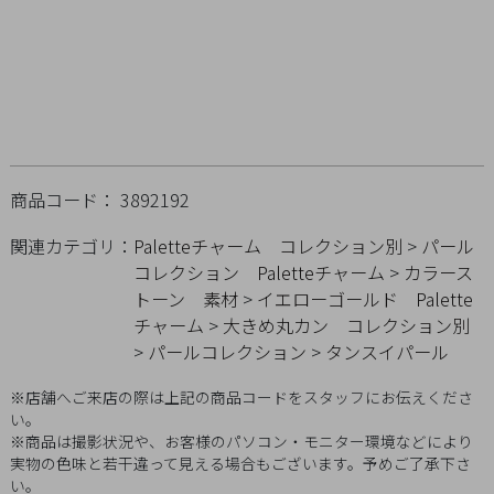
Q&A
SHOP
LIST
商品コード： 3892192
関連カテゴリ：
Paletteチャーム
コレクション別
>
パール
コレクション
Paletteチャーム
>
カラース
トーン
素材
>
イエローゴールド
Palette
チャーム
>
大きめ丸カン
コレクション別
>
パールコレクション
>
タンスイパール
※店舗へご来店の際は上記の商品コードをスタッフにお伝えくださ
い。
※商品は撮影状況や、お客様のパソコン・モニター環境などにより
会
実物の色味と若干違って見える場合もございます。予めご了承下さ
い。
社