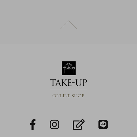
概
要
プ
ページトップへ戻る
ラ
イ
バ
シ
ー
ポ
リ
シ
ONLINE SHOP
ー
特
定
facebook
Instagram
blog
LINE
商
取