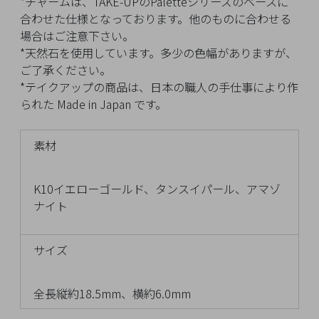
*チャームは、TAKE-UPのPaletteシリーズのベースに
チ
合わせた仕様となっております。他のものに合わせる
ェ
場合はご注意下さい。
ッ
*天然石を使用しています。多少の色幅がありますが、
ク
ご了承ください。
し
*テイクアップの商品は、日本の職人の手仕事により作
た
られた Made in Japan です。
商
品
素材
K10イエローゴールド、タンスイパール、アマゾ
ナイト
ご
利
用
サイズ
ガ
イ
全長縦約18.5mm、横約6.0mm
ド