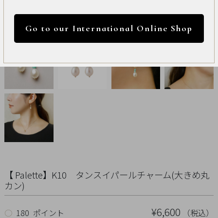
International
円 ～
円
Online
Go to our International Online Shop
Shop
カラー
Item
ALL
Necklace
リセット
Pierced
Earrings
Earrings
【 Palette】K10 タンスイパールチャーム(大きめ丸
カン)
Charm
¥6,600
（税込）
○
180 ポイント