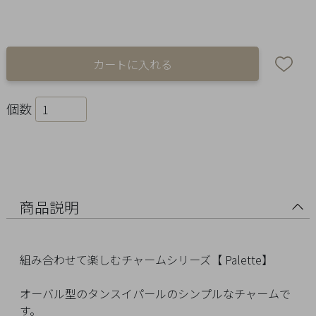
Ring
Bracelet
Disney
Season
個数
Other
Pick
up
商品説明
組み合わせて楽しむチャームシリーズ【 Palette】
オーバル型のタンスイパールのシンプルなチャームで
マ
す。