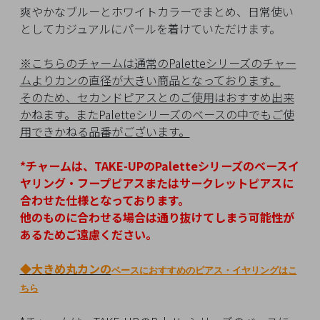
イ
爽やかなブルーとホワイトカラーでまとめ、日常使い
ペ
としてカジュアルにパールを着けていただけます。
ー
ジ
※こちらのチャームは通常のPaletteシリーズのチャー
ムよりカンの直径が大きい商品となっております。
そのため、セカンドピアスとのご使用はおすすめ出来
お
かねます。またPaletteシリーズのベースの中でもご使
気
用できかねる品番がございます。
に
入
*チャームは、TAKE-UPのPaletteシリーズのベースイ
り
ヤリング・フープピアスまたはサークレットピアスに
ア
合わせた仕様となっております。
イ
他のものに合わせる場合は通り抜けてしまう可能性が
テ
あるためご遠慮ください。
ム
◆
大きめ丸カンの
ベースにおすすめのピアス・イヤリングはこ
ちら
最
近