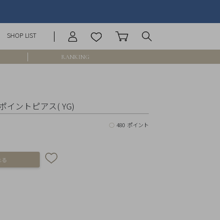
SHOP LIST
RANKING
庫なし含む
ンポイントピアス( YG)
○
480 ポイント
円 ～
円