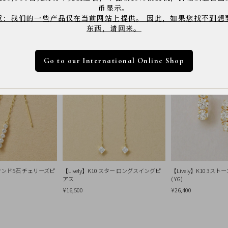
币显示。
意：我们的一些产品仅在当前网站上提供。 因此，如果您找不到想
东西，请回来。
Go to our International Online Shop
 ラウンド5石 チェリーズピ
【Lively】K10 スター ロングスイングピ
【Lively】K10 3ス
アス
( YG)
¥16,500
¥26,400