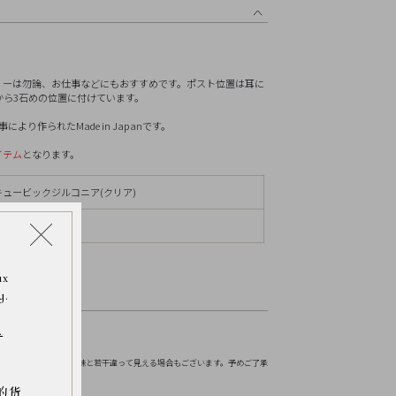
リセット
リーは勿論、お仕事などにもおすすめです。ポスト位置は耳に
から3石めの位置に付けています。
り作られたMade in Japanです。
イテム
となります。
キュービックジルコニア(クリア)
.9mm
ax
y.
.
お伝えください。
境などにより実物の色味と若干違って見える場合もございます。予めご了承
的货