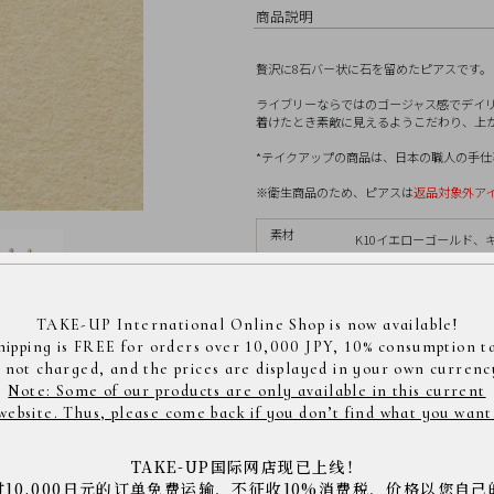
商品説明
贅沢に8石バー状に石を留めたピアスです。
ライブリーならではのゴージャス感でデイ
着けたとき素敵に見えるようこだわり、上
*テイクアップの商品は、日本の職人の手仕事によ
※衛生商品のため、ピアスは
返品対象外ア
素材
K10イエローゴールド、
サイズ
全長縦約13.0mm、横約1
TAKE-UP International Online Shop is now available!
hipping is FREE for orders over 10,000 JPY, 10% consumption t
s not charged, and the prices are displayed in your own currenc
タッドピアス
素材
>
イエ
Note: Some of our products are only available in this current
『Lively』
商品コード： 3560252
website. Thus, please come back if you don’t find what you want
※店舗へご来店の際は上記の商品コードをスタッフに
※商品は撮影状況や、お客様のパソコン・モニター環
TAKE-UP国际网店现已上线！
下さい。
过10,000日元的订单免费运输，不征收10%消费税，价格以您自己