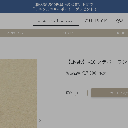
税込38,500円以上のお買い上げで
「ミニジュエリーポーチ」プレゼント！
詳細検索
ご利用ガイド
Q&A
>> International Online Shop
フリーワード
CATEGORY
PRICE
PICK UP
在
アイテム
【Lively】K10 タテバー ワ
素材
¥17,600
販売価格
（税込）
価格
個数
カラー