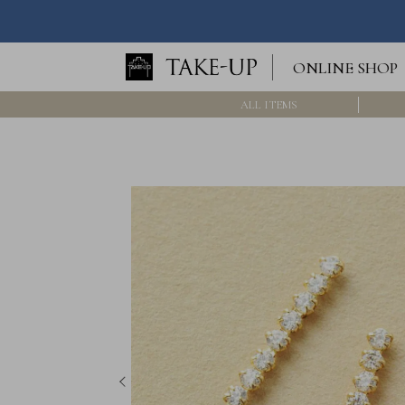
ロ
ONLINE SHOP
グ
イ
ン
ALL ITEMS
/
新
規
会
員
登
録
>>
International
Online
Shop
Item
ALL
Necklace
Pierced