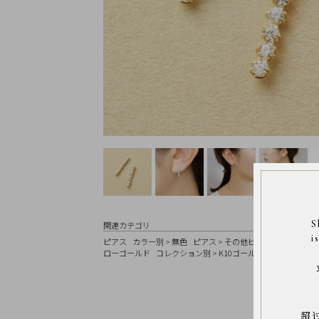
Earrings
Earrings
Charm
Ring
Bracelet
Disney
Season
Other
Pick
up
S
関連カテゴリ
i
ピアス
カラー別
>
無色
ピアス
>
その他ピアス
ピアス
>
ス
マ
ローゴールド
コレクション別
>
K10ゴールドピアスコレクション
イ
ペ
ー
ジ
超