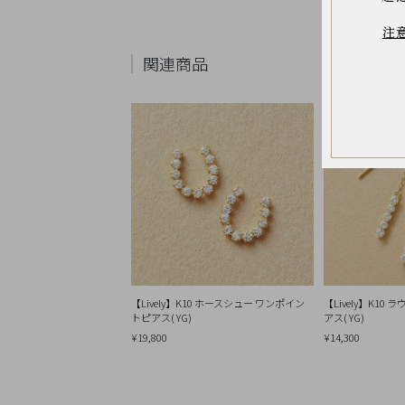
お
気
注
に
入
り
関連商品
ア
イ
テ
ム
最
近
チ
ェ
ッ
ク
し
た
商
品
【Lively】K10 ホースシュー ワンポイン
【Lively】K10
トピアス( YG)
アス( YG)
ご
利
¥19,800
¥14,300
用
ガ
イ
ド