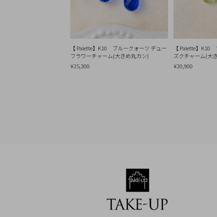
Q&A
SHOP
LIST
【 Palette】K10 ブルークォーツ デュー
【 Palette】K
フラワーチャーム(大きめ丸カン)
ズクチャーム(大
¥25,300
¥20,900
会
社
概
要
プ
ラ
イ
バ
シ
ー
ポ
リ
シ