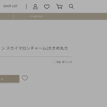
SHOP LIST
RANKING
庫なし含む
アマリン スカイマロンチャーム(大きめ丸カ
○
930 ポイント
円 ～
円