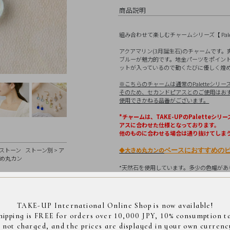
商品説明
組み合わせて楽しむチャームシリーズ【 Pale
アクアマリン(3月誕生石)のチャームです
ブルーが魅力的です。地金パーツをポイン
ットが入っているので動くたびに優しく煌
※こちらのチャームは通常のPaletteシ
そのため、セカンドピアスとのご使用はおすす
使用できかねる品番がございます。
*チャームは、TAKE-UPのPalette
アスに合わせた仕様となっております。
他のものに合わせる場合は通り抜けてしま
◆
大きめ丸カンの
ストーン
ストーン別
>
ア
ベースにおすすめの
め丸カン
*天然石を使用しています。多少の色幅が
*テイクアップの商品は、日本の職人の手仕事により
素材
K10イエローゴー
TAKE-UP International Online Shop is now available!
hipping is FREE for orders over 10,000 JPY, 10% consumption t
サイズ
全長縦約18.0mm
s not charged, and the prices are displayed in your own currenc