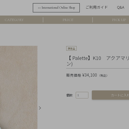
ご利用ガイド
Q&A
>> International Online Shop
詳細検索
CATEGORY
PRICE
PICK UP
フリーワード
在
限定品
アイテム
【 Palette】K10 アク
ン)
素材
¥34,100
販売価格
（税込）
価格
個数
カラー