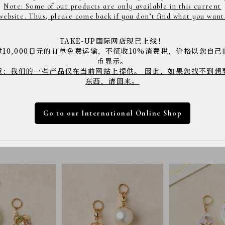
Note: Some of our products are only available in this current
website. Thus, please come back if you don’t find what you want
TAKE-UP国际网店现已上线！
过10,000日元的订单免费运输，不征收10%消费税，价格以您自己
币显示。
商品コード： 2446715
意：我们的一些产品仅在当前网站上提供。 因此，如果您找不到想
东西，请回来。
※店舗へご来店の際は上記の商品コードをスタッフに
※商品は撮影状況や、お客様のパソコン・モニター環
下さい。
Go to our International Online Shop