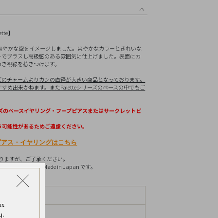
リセット
tte】
。爽やかな空をイメージしました。爽やかなカラーときれいな
トでプラスし高級感のある雰囲気に仕上げました。表面にカ
めき視線を惹きつけます。
リーズのチャームよりカンの直径が大きい商品となっております。
め出来かねます。またPaletteシリーズのベースの中でもご
シリーズのベースイヤリング・フープピアスまたはサークレットピ
う可能性があるためご遠慮ください。
ピアス・イヤリングはこちら
ありますが、ご了承ください。
作られた Made in Japan です。
ルド、アクアマリン
ax
、横約7.0mm
y.