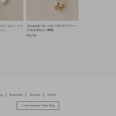
ホワイトシェル シャイ
【 Palette】K18・K10 クロスピアスベー
ン)
ス(大きめ丸カン専用)
¥29,700
ng
Bracelet
Disney
Other
>> International Online Shop