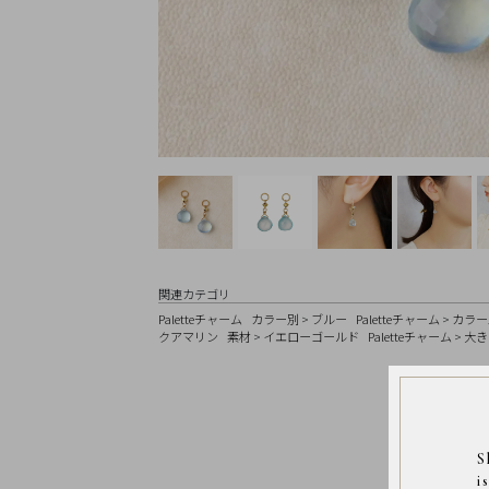
Earrings
Earrings
Charm
Ring
Bracelet
Disney
Season
Other
Pick
up
関連カテゴリ
Paletteチャーム
カラー別
>
ブルー
Paletteチャーム
>
カラー
クアマリン
素材
>
イエローゴールド
Paletteチャーム
>
大き
マ
イ
ペ
ー
ジ
S
i