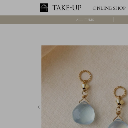
ONLINE SHOP
ALL ITEMS
ロ
グ
イ
ン
/
新
規
会
員
登
録
>>
International
Online
Shop
Item
ALL
Necklace
Pierced