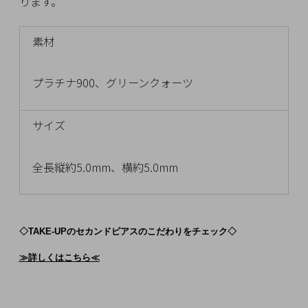
ります。
チ
ェ
素材
ッ
ク
し
プラチナ900、グリーンクォーツ
た
商
サイズ
品
全長縦約5.0mm、横約5.0mm
ご
利
◇TAKE-UPのセカンドピアスのこだわりをチェック◇
用
ガ
≫詳しくはこちら≪
イ
ド