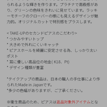
イ
られるような輝きを作ります。プラチナで高級感があ
ペ
り、グリーンの色味をきれいに見せています。ラッキ
ー
ーモチーフのクローバーの様にも見えるデザインが魅
ジ
力的。オリジナルカットで特別感をプラスします。
< TAKE-UPのセカンドピアスのこだわり>
お
* つかみやすいトップ
気
* 大きめで外れにくいキャッチ
に
* ピアスホールを綺麗に安定させる為、しっかり太い
入
ポスト
り
* 耳に優しい高品位の地金( K18、Pt)
ア
* デザイン種類が豊富
イ
テ
*テイクアップの商品は、日本の職人の手仕事により作
ム
られたMade in Japanです。
*多少の色幅がありますが、ご了承ください。
最
※衛生商品のため、ピアスは
返品対象外アイテム
とな
近