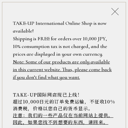
詳細検索
ONLINE SHOP
TAKE-UP International Online Shop is now
available!
ロ
フリーワード
Shipping is FREE for orders over 10,000 JPY,
グ
10% consumption tax is not charged, and the
イ
ン
prices are displayed in your own currency.
在庫なし含む
/
Note: Some of our products are only available
新
in this current website. Thus, please come back
規
アイテム
if you don’t find what you want.
会
員
登
TAKE-UP国际网店现已上线！
素材
録
超过10,000日元的订单免费运输，不征收10%
消费税，价格以您自己的货币显示。
注意：我们的一些产品仅在当前网站上提供。
>>
因此，如果您找不到想要的东西，请回来。
価格