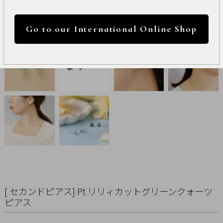
International
円 ～
円
Online
Go to our International Online Shop
Shop
カラー
Item
ALL
Necklace
リセット
Pierced
Earrings
Earrings
[ セカンドピアス] Pt リリィカットグリーンクォーツ
Charm
ピアス