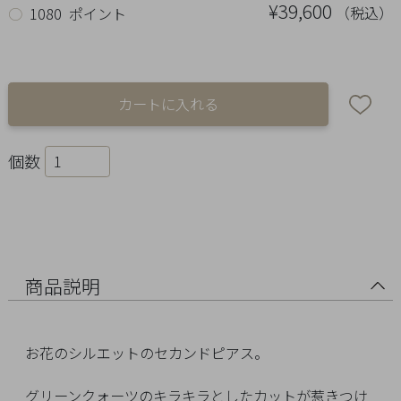
Ring
¥39,600
（税込）
○
1080 ポイント
Bracelet
Disney
Season
個数
Other
Pick
up
商品説明
お花のシルエットのセカンドピアス。
マ
グリーンクォーツのキラキラとしたカットが惹きつけ