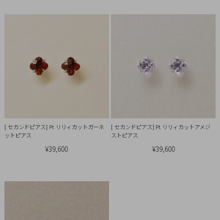
引
法
に
基
づ
く
表
示
[ セカンドピアス] Pt リリィカットガーネ
[ セカンドピアス] Pt リリィカットアメジ
ットピアス
ストピアス
¥39,600
¥39,600