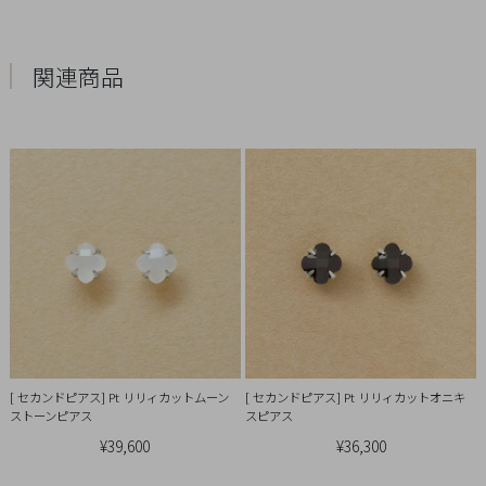
概
要
関連商品
プ
ラ
イ
バ
シ
ー
ポ
リ
シ
ー
特
[ セカンドピアス] Pt リリィカットムーン
[ セカンドピアス] Pt リリィカットオニキ
定
ストーンピアス
スピアス
商
¥39,600
¥36,300
取