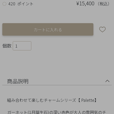
Ring
¥15,400
（税込）
○
420 ポイント
Bracelet
Disney
Season
個数
Other
Pick
up
商品説明
組み合わせて楽しむチャームシリーズ【 Palette】
マ
ガーネット(1月誕生石)の深い赤色が大人の雰囲気のチ