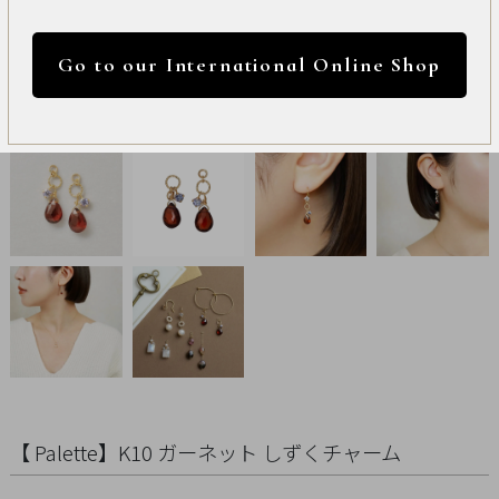
International
円 ～
円
Online
Go to our International Online Shop
Shop
カラー
Item
ALL
Necklace
リセット
Pierced
Earrings
Earrings
Charm
【 Palette】K10 ガーネット しずくチャーム