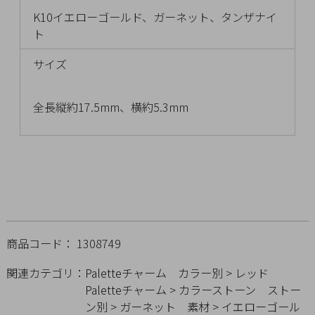
チ
K10イエローゴールド、ガーネット、タンザナイ
ェ
ト
ッ
ク
サイズ
し
た
全長縦約17.5mm、横約5.3mm
商
品
ご
利
用
商品コード： 1308749
ガ
関連カテゴリ：
Paletteチャーム
カラー別
>
レッド
イ
Paletteチャーム
>
カラーストーン
ストー
ド
ン別
>
ガーネット
素材
>
イエローゴール