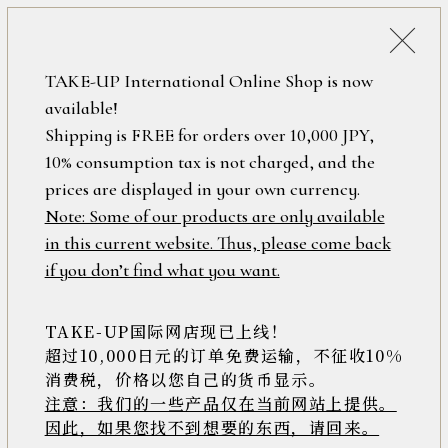
税込38,500円以上のお買い上げで
「ミニジュエリーポーチ」プレゼント！
詳細検索
TAKE-UP International Online Shop is now
ONLINE SHOP
available!
ロ
フリーワード
Shipping is FREE for orders over 10,000 JPY,
グ
10% consumption tax is not charged, and the
イ
ン
prices are displayed in your own currency.
在庫なし含む
/
Note: Some of our products are only available
新
in this current website. Thus, please come back
規
アイテム
if you don’t find what you want.
会
員
登
TAKE-UP国际网店现已上线！
素材
録
超过10,000日元的订单免费运输，不征收10%
消费税，价格以您自己的货币显示。
注意：我们的一些产品仅在当前网站上提供。
>>
因此，如果您找不到想要的东西，请回来。
価格