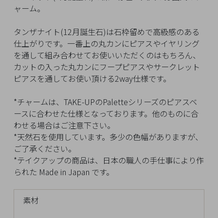
イ
ャーム。
ペ
ー
タンザナイト(12月誕生石)は石枠留めで高級感のある
ジ
仕上がりです。一番上の丸カンにピアスやイヤリング
を通して組み合わせてお使いいただくのはもちろん、
カットの入った丸カンにフープピアスやサークレット
お
ピアスを通してお使い頂ける2way仕様です。
気
に
*チャームは、TAKE-UPのPaletteシリーズのピアスベ
入
ースに合わせた仕様となっております。他のものに合
り
わせる場合はご注意下さい。
ア
*天然石を使用しています。多少の色幅がありますが、
イ
ご了承ください。
テ
*テイクアップの商品は、日本の職人の手仕事により作
ム
られた Made in Japan です。
素材
最
近