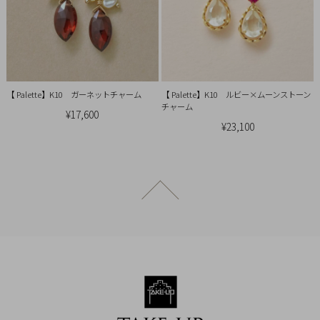
概
要
プ
ラ
イ
【 Palette】K10 ガーネットチャーム
【 Palette】K10 ルビー×ムーンストーン
チャーム
バ
¥17,600
¥23,100
シ
ー
ポ
リ
ページトップへ戻る
シ
ー
特
定
商
取