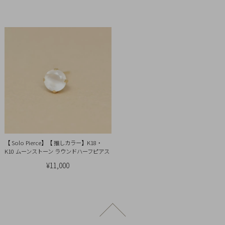
引
法
に
基
づ
く
表
示
【 Solo Pierce】【 推しカラー】K18・
K10 ムーンストーン ラウンドハーフピアス
¥11,000
ページトップへ戻る