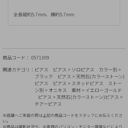
チ
ェ
全長縦約5.7mm、横約5.7mm
ッ
ク
し
た
商
品
商品コード： 0571309
関連カテゴリ：
ピアス
ピアス
>
ソロピアス
カラー別
>
ブラック
ピアス
>
天然石(カラーストーン)
ピアス
ピアス
>
スタッドピアス
ストー
ご
ン別
>
オニキス
素材
>
イエローゴールド
利
ピアス
>
天然石(カラーストーン)ピアス
>
用
チアーピアス
ガ
イ
※店舗へご来店の際は上記の商品コードをスタッフにお伝えくださ
ド
い。
※商品は撮影状況や、お客様のパソコン・モニター環境などにより