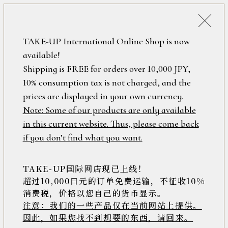
詳細検索
ONLINE SHOP
TAKE-UP International Online Shop is now
available!
ロ
フリーワード
Shipping is FREE for orders over 10,000 JPY,
グ
10% consumption tax is not charged, and the
イ
ン
prices are displayed in your own currency.
在庫なし含む
/
Note: Some of our products are only available
新
in this current website. Thus, please come back
規
アイテム
if you don’t find what you want.
会
員
登
TAKE-UP国际网店现已上线！
素材
録
超过10,000日元的订单免费运输，不征收10%
消费税，价格以您自己的货币显示。
注意：我们的一些产品仅在当前网站上提供。
>>
因此，如果您找不到想要的东西，请回来。
価格