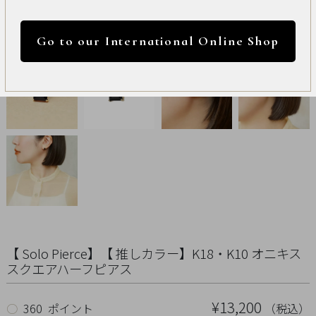
International
円 ～
円
Online
Go to our International Online Shop
Shop
カラー
Item
ALL
Necklace
リセット
Pierced
Earrings
Earrings
【 Solo Pierce】【 推しカラー】K18・K10 オニキス
スクエアハーフピアス
Charm
¥13,200
（税込）
○
360 ポイント