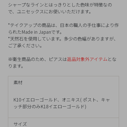
イ
シャープなラインとはっきりとした色味が特徴なの
ペ
で、ユニセックスにお使いいただけます。
ー
ジ
*テイクアップの商品は、日本の職人の手仕事により作
られたMade in Japanです。
*天然石を使用しています。多少の色幅がありますが、
お
ご了承ください。
気
に
※衛生商品のため、ピアスは
返品対象外アイテム
とな
入
ります。
り
ア
素材
イ
テ
ム
K10イエローゴールド、オニキス( ポスト、キャ
ッチ部分のみK18イエローゴールド)
最
サイズ
近