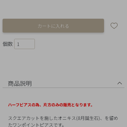
Ring
Bracelet
Disney
Season
個数
Other
Pick
up
商品説明
ハーフピアスの為
、片方のみの販売となります。
スクエアカットを施したオニキス(8月誕生石)、を留め
マ
たワンポイントピアスです。