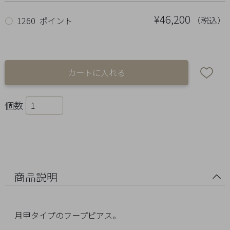
Ring
¥46,200
（税込）
○
1260 ポイント
Bracelet
Disney
Season
Other
個数
Pick
up
商品説明
月甲タイプのフープピアス。
マ