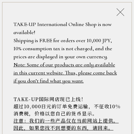
税込38,500円以上のお買い上げで
「ミニジュエリーポーチ」プレゼント！
詳細検索
TAKE-UP International Online Shop is now
ONLINE SHOP
available!
ロ
フリーワード
Shipping is FREE for orders over 10,000 JPY,
グ
10% consumption tax is not charged, and the
イ
ン
prices are displayed in your own currency.
在庫なし含む
/
Note: Some of our products are only available
新
in this current website. Thus, please come back
規
アイテム
if you don’t find what you want.
会
員
登
TAKE-UP国际网店现已上线！
素材
録
超过10,000日元的订单免费运输，不征收10%
消费税，价格以您自己的货币显示。
注意：我们的一些产品仅在当前网站上提供。
>>
因此，如果您找不到想要的东西，请回来。
価格