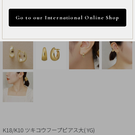
International
円 ～
円
Online
Go to our International Online Shop
Shop
カラー
Item
ALL
Necklace
リセット
Pierced
Earrings
Earrings
Charm
K18/K10 ツキコウフープピアス大( YG)