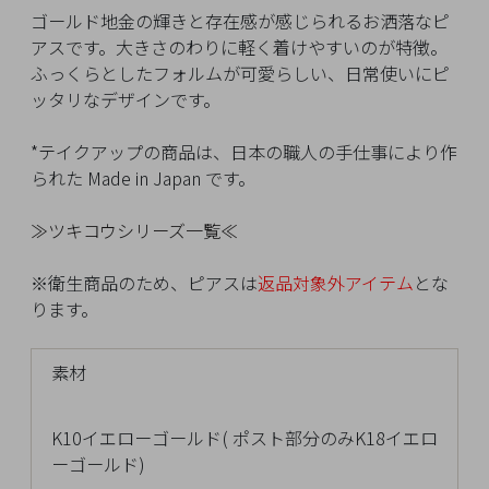
イ
ゴールド地金の輝きと存在感が感じられるお洒落なピ
ペ
アスです。大きさのわりに軽く着けやすいのが特徴。
ー
ふっくらとしたフォルムが可愛らしい、日常使いにピ
ジ
ッタリなデザインです。
*テイクアップの商品は、日本の職人の手仕事により作
お
られた Made in Japan です。
気
に
≫ツキコウシリーズ一覧≪
入
り
※衛生商品のため、ピアスは
返品対象外アイテム
とな
ア
ります。
イ
テ
素材
ム
K10イエローゴールド( ポスト部分のみK18イエロ
最
ーゴールド)
近