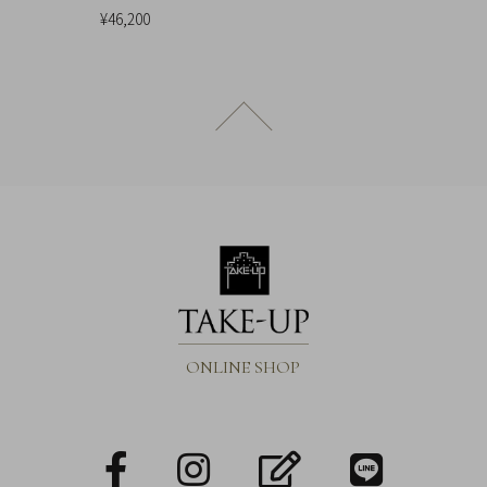
¥46,200
概
要
プ
ラ
ページトップへ戻る
イ
バ
シ
ー
ポ
リ
シ
ー
ONLINE SHOP
特
定
商
facebook
Instagram
blog
LINE
取