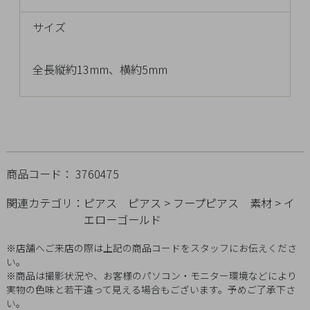
チ
サイズ
ェ
ッ
ク
全長縦約13mm、横約5mm
し
た
商
品
商品コード： 3760475
ご
関連カテゴリ：
ピアス
ピアス
>
フープピアス
素材
>
イ
利
エローゴールド
用
※店舗へご来店の際は上記の商品コードをスタッフにお伝えくださ
ガ
い。
イ
※商品は撮影状況や、お客様のパソコン・モニター環境などにより
ド
実物の色味と若干違って見える場合もございます。予めご了承下さ
い。