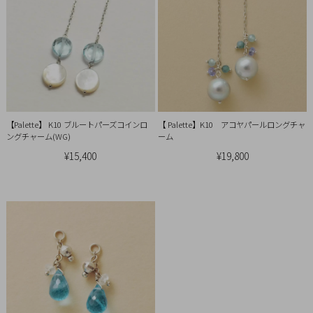
概
要
プ
ラ
イ
バ
【Palette】 K10 ブルートパーズコインロ
【 Palette】K10 アコヤパールロングチャ
シ
ングチャーム(WG)
ーム
ー
¥15,400
¥19,800
ポ
リ
シ
ー
特
定
商
取