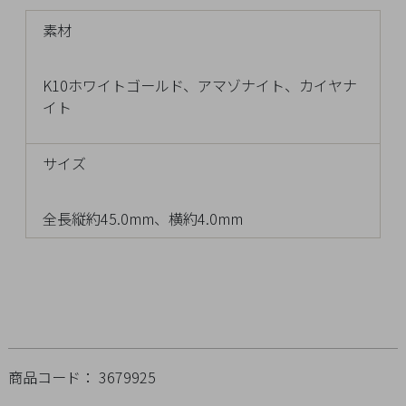
チ
素材
ェ
ッ
ク
K10ホワイトゴールド、アマゾナイト、カイヤナ
し
イト
た
商
サイズ
品
全長縦約45.0mm、横約4.0mm
ご
利
用
ガ
イ
ド
商品コード： 3679925