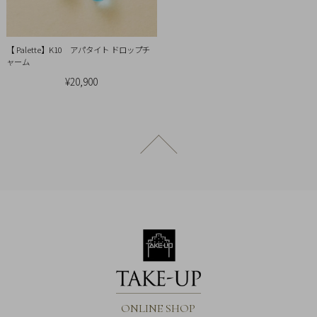
引
法
に
【 Palette】K10 アパタイト ドロップチ
基
ャーム
づ
¥20,900
く
表
示
ページトップへ戻る
ONLINE SHOP