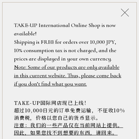
税込38,500円以上のお買い上げで
「ミニジュエリーポーチ」プレゼント！
詳細検索
TAKE-UP International Online Shop is now
ONLINE SHOP
available!
ロ
フリーワード
Shipping is FREE for orders over 10,000 JPY,
グ
10% consumption tax is not charged, and the
イ
ン
prices are displayed in your own currency.
在庫なし含む
/
Note: Some of our products are only available
新
in this current website. Thus, please come back
規
アイテム
if you don’t find what you want.
会
員
登
TAKE-UP国际网店现已上线！
素材
録
超过10,000日元的订单免费运输，不征收10%
消费税，价格以您自己的货币显示。
注意：我们的一些产品仅在当前网站上提供。
>>
因此，如果您找不到想要的东西，请回来。
価格