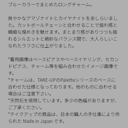
イ
ブルーカラーでまとめたロングチャーム。
ペ
ー
爽やかなアマゾナイトとカイヤナイトをあしらいまし
ジ
た。カットボールチェーンと合わせることで揺れ感と
繊細な煌めきを魅せます。まとまり感がありつつも揺
れるシルエットと絶妙なバランス間で、大人らしいこ
お
なれたラフさに仕上がりました。
気
に
*着用画像はベースピアスやベースイヤリング、セカン
入
ドピアス、チャーム等を組み合わせたイメージ画像で
り
す。
ア
*チャームは、TAKE-UPのPaletteシリーズのベースに
イ
合わせた仕様となっております。他のものに合わせる
テ
場合はご注意下さい。
ム
*天然石を使用しています。多少の色幅がありますが、
ご了承ください。
*テイクアップの商品は、日本の職人の手仕事により作
最
られた Made in Japan です。
近