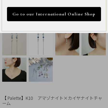
International
円 ～
円
Online
Go to our International Online Shop
Shop
カラー
Item
ALL
Necklace
リセット
Pierced
Earrings
Earrings
Charm
【 Palette】K10 アマゾナイト×カイヤナイトチャ
ーム