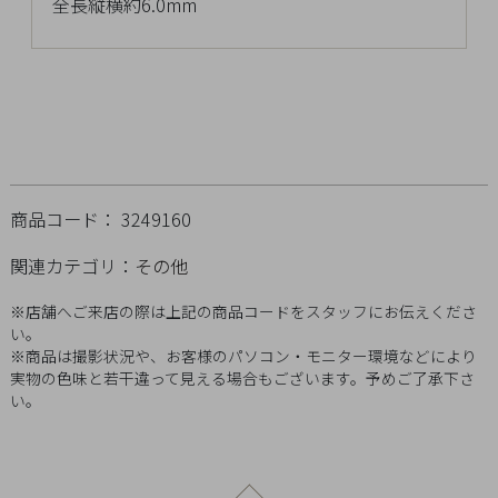
全長縦横約6.0mm
チ
ェ
ッ
ク
し
た
商
品
商品コード： 3249160
関連カテゴリ：
その他
※店舗へご来店の際は上記の商品コードをスタッフにお伝えくださ
ご
い。
利
※商品は撮影状況や、お客様のパソコン・モニター環境などにより
用
実物の色味と若干違って見える場合もございます。予めご了承下さ
い。
ガ
イ
ド