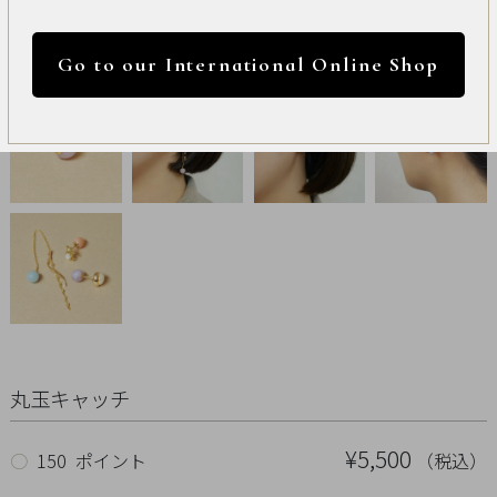
International
円 ～
円
Online
Go to our International Online Shop
Shop
カラー
Item
ALL
Necklace
リセット
Pierced
Earrings
Earrings
丸玉キャッチ
Charm
¥5,500
（税込）
○
150 ポイント