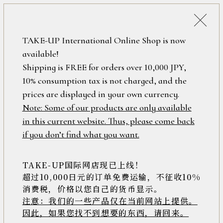
詳細検索
ONLINE SHOP
TAKE-UP International Online Shop is now
available!
ロ
フリーワード
Shipping is FREE for orders over 10,000 JPY,
グ
10% consumption tax is not charged, and the
イ
ン
prices are displayed in your own currency.
在庫なし含む
/
Note: Some of our products are only available
新
in this current website. Thus, please come back
規
アイテム
if you don’t find what you want.
会
員
登
TAKE-UP国际网店现已上线！
素材
録
超过10,000日元的订单免费运输，不征收10%
消费税，价格以您自己的货币显示。
注意：我们的一些产品仅在当前网站上提供。
>>
因此，如果您找不到想要的东西，请回来。
価格