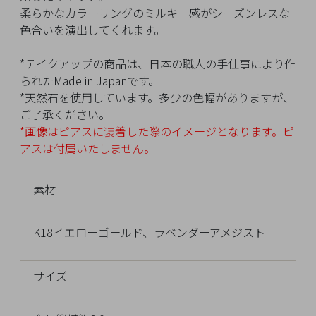
イ
柔らかなカラーリングのミルキー感がシーズンレスな
ペ
色合いを演出してくれます。
ー
ジ
*テイクアップの商品は、日本の職人の手仕事により作
られたMade in Japanです。
*天然石を使用しています。多少の色幅がありますが、
お
ご了承ください。
気
*画像はピアスに装着した際のイメージとなります。ピ
に
アスは付属いたしません。
入
り
素材
ア
イ
テ
K18イエローゴールド、ラベンダーアメジスト
ム
サイズ
最
近