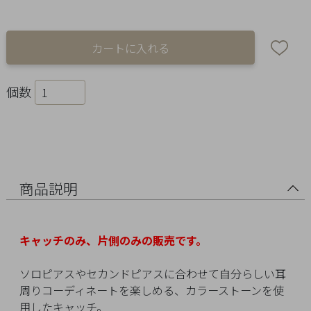
Ring
Bracelet
Disney
個数
Season
Other
Pick
商品説明
up
キャッチのみ、片側のみの販売です。
ソロピアスやセカンドピアスに合わせて自分らしい耳
周りコーディネートを楽しめる、カラーストーンを使
マ
用したキャッチ。