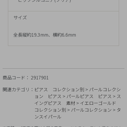
チ
ェ
サイズ
ッ
ク
し
全長縦約19.3mm、横約6.6mm
た
商
品
商品コード： 2917901
ご
関連カテゴリ：
ピアス
コレクション別
>
パールコレクシ
利
ョン
ピアス
>
パールピアス
ピアス
>
ス
用
イングピアス
素材
>
イエローゴールド
ガ
コレクション別
>
パールコレクション
>
タ
イ
ンスイパール
ド