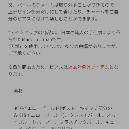
イ
又、パールのチャームは取り外すことができるので、
ペ
上デザイン部分だけにして着けたり、チャームをご自
ー
分のピアスに付けて楽しむことができます。
ジ
*テイクアップの商品は、日本の職人の手仕事により作
られたMade in Japanです。
お
*天然石を使用しています。多少の色幅がありますが、
気
ご了承ください。
に
入
※衛生商品のため、ピアスは
返品対象外アイテム
とな
り
ります。
ア
イ
素材
テ
ム
K10イエローゴールド(ポスト、キャッチ部分の
みK18イエローゴールド)、タンスイパール、スカ
最
イブルートパーズ、、プラスチックパール、キュ
近
ービックジルコニア(クリア)