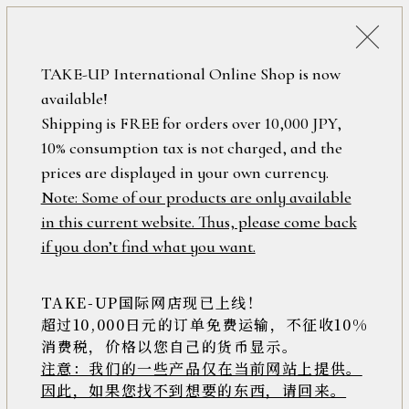
詳細検索
ONLINE SHOP
TAKE-UP International Online Shop is now
available!
ロ
フリーワード
Shipping is FREE for orders over 10,000 JPY,
グ
10% consumption tax is not charged, and the
イ
ン
prices are displayed in your own currency.
在庫なし含む
/
Note: Some of our products are only available
新
in this current website. Thus, please come back
規
アイテム
if you don’t find what you want.
会
員
登
TAKE-UP国际网店现已上线！
素材
録
超过10,000日元的订单免费运输，不征收10%
消费税，价格以您自己的货币显示。
注意：我们的一些产品仅在当前网站上提供。
>>
因此，如果您找不到想要的东西，请回来。
価格