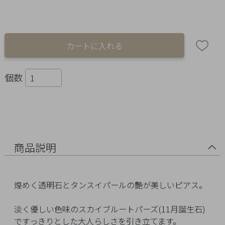
Ring
Bracelet
Disney
Season
個数
Other
Pick
up
商品説明
煌めく透明石とタンスイパールの艶が美しいピアス。
淡く優しい色味のスカイブルートパーズ(11月誕生石)
マ
ですっきりとした大人らしさを引き立てます。