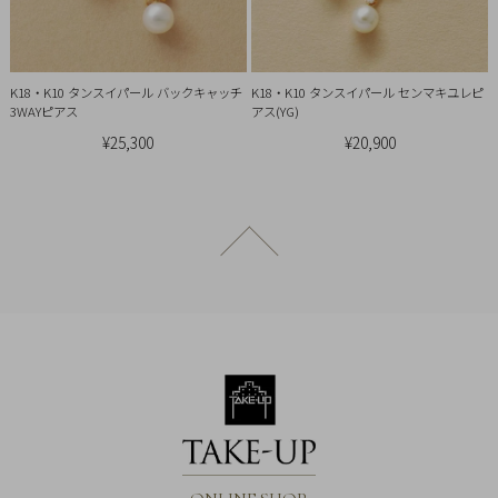
概
要
プ
K18・K10 タンスイパール バックキャッチ
K18・K10 タンスイパール センマキユレピ
ラ
3WAYピアス
アス(YG)
イ
¥25,300
¥20,900
バ
シ
ー
ページトップへ戻る
ポ
リ
シ
ー
特
定
商
取