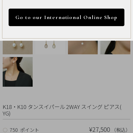
International
円 ～
円
Online
Go to our International Online Shop
Shop
カラー
Item
ALL
Necklace
リセット
Pierced
Earrings
Earrings
K18・K10 タンスイパール 2WAY スイング ピアス(
YG)
Charm
¥27,500
（税込）
○
750 ポイント