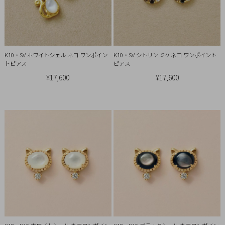
概
要
プ
ラ
K10・SV ホワイトシェル ネコ ワンポイン
K10・SV シトリン ミケネコ ワンポイント
イ
トピアス
ピアス
¥17,600
¥17,600
バ
シ
ー
ポ
リ
シ
ー
特
定
商
取