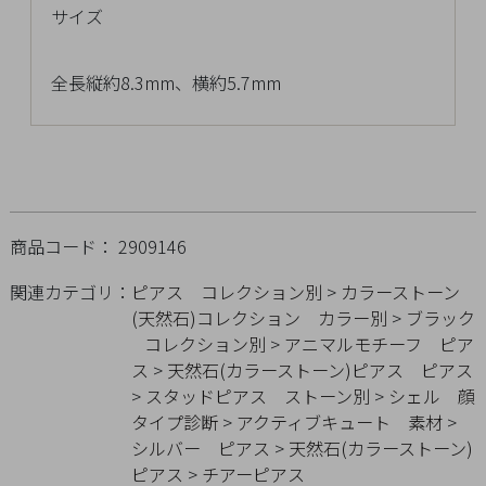
サイズ
チ
ェ
ッ
全長縦約8.3mm、横約5.7mm
ク
し
た
商
品
商品コード： 2909146
関連カテゴリ：
ピアス
コレクション別
>
カラーストーン
(天然石)コレクション
カラー別
>
ブラック
ご
コレクション別
>
アニマルモチーフ
ピア
利
ス
>
天然石(カラーストーン)ピアス
ピアス
用
>
スタッドピアス
ストーン別
>
シェル
顔
ガ
タイプ診断
>
アクティブキュート
素材
>
イ
シルバー
ピアス
>
天然石(カラーストーン)
ド
ピアス
>
チアーピアス