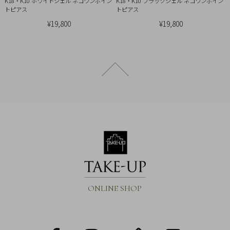
K18・K10 ホワイトシェル ネコワンポイン
K18・K10 ブラックシェル ネコワンポイン
引
トピアス
トピアス
法
¥19,800
¥19,800
に
基
づ
く
ページトップへ戻る
表
示
ONLINE SHOP