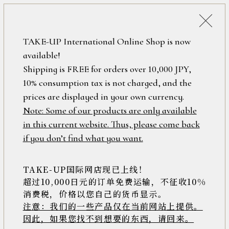
詳細検索
ONLINE SHOP
TAKE-UP International Online Shop is now
available!
ロ
フリーワード
Shipping is FREE for orders over 10,000 JPY,
グ
10% consumption tax is not charged, and the
イ
ン
prices are displayed in your own currency.
在庫なし含む
/
Note: Some of our products are only available
新
in this current website. Thus, please come back
規
アイテム
if you don’t find what you want.
会
員
登
TAKE-UP国际网店现已上线！
素材
録
超过10,000日元的订单免费运输，不征收10%
消费税，价格以您自己的货币显示。
注意：我们的一些产品仅在当前网站上提供。
>>
因此，如果您找不到想要的东西，请回来。
価格