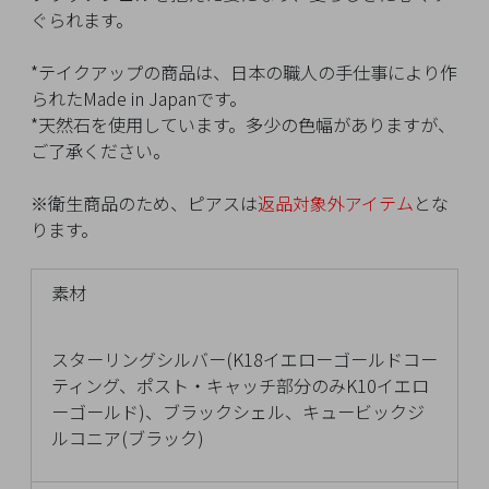
イ
ぐられます。
ペ
ー
*テイクアップの商品は、日本の職人の手仕事により作
ジ
られたMade in Japanです。
*天然石を使用しています。多少の色幅がありますが、
ご了承ください。
お
気
※衛生商品のため、ピアスは
返品対象外アイテム
とな
に
ります。
入
り
素材
ア
イ
テ
スターリングシルバー(K18イエローゴールドコー
ム
ティング、ポスト・キャッチ部分のみK10イエロ
ーゴールド)、ブラックシェル、キュービックジ
ルコニア(ブラック)
最
近