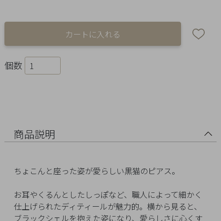
Ring
Bracelet
Disney
個数
Season
Other
Pick
商品説明
up
ちょこんと座った姿が愛らしい黒猫のピアス。
お耳やくるんとしたしっぽなど、職人によって細かく
仕上げられたディティールが魅力的。横から見ると、
マ
ブラックシェルを抱えた姿になり、愛らしさに心くす