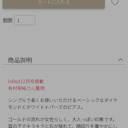
Ring
Bracelet
個数
Disney
Season
Other
商品説明
Pick
InRed12月号掲載
up
有村架純さん着用
シンプルで長くお使いいただけるベーシックなダイヤ
モンドとホワイトトパーズのピアス。
ゴールドの流れが女性らしく、大人っぽい印象です。
マ
耳の下でキラキラと石が揺れて、顔回りを華やかにし