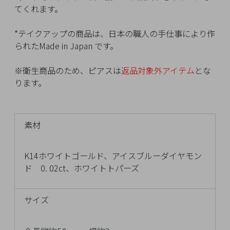
イ
てくれます。
ペ
ー
*テイクアップの商品は、日本の職人の手仕事により作
ジ
られたMade in Japan です。
※衛生商品のため、ピアスは
返品対象外アイテム
とな
お
ります。
気
に
入
素材
り
ア
イ
K14ホワイトゴールド、アイスブルーダイヤモン
テ
ド 0. 02ct、ホワイトトパーズ
ム
サイズ
最
近