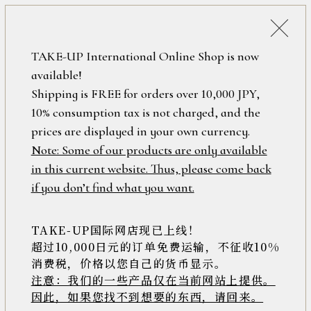
詳細検索
ONLINE SHOP
TAKE-UP International Online Shop is now
available!
ロ
フリーワード
Shipping is FREE for orders over 10,000 JPY,
グ
10% consumption tax is not charged, and the
イ
ン
prices are displayed in your own currency.
在庫なし含む
/
Note: Some of our products are only available
新
in this current website. Thus, please come back
規
アイテム
if you don’t find what you want.
会
員
登
TAKE-UP国际网店现已上线！
素材
録
超过10,000日元的订单免费运输，不征收10%
消费税，价格以您自己的货币显示。
注意：我们的一些产品仅在当前网站上提供。
>>
因此，如果您找不到想要的东西，请回来。
価格