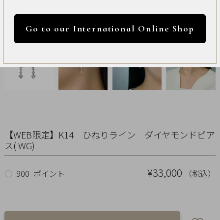
International
円 ～
円
Online
Go to our International Online Shop
Shop
カラー
Item
ALL
Necklace
リセット
【WEB限定】K14 ひねりライン ダイヤモンドピア
Pierced
ス( WG)
Earrings
¥33,000
（税込）
○
900 ポイント
Earrings
Charm