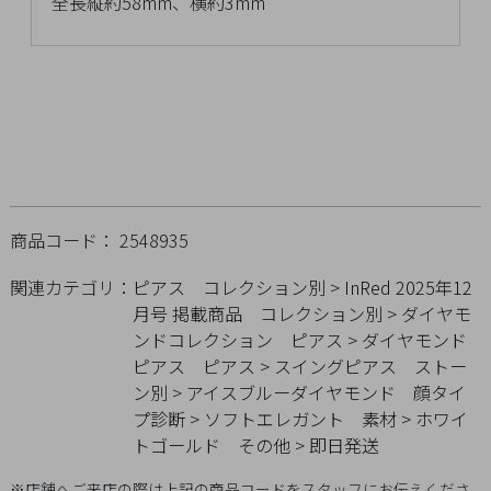
全長縦約58mm、横約3mm
チ
ェ
ッ
ク
し
た
商
品
商品コード： 2548935
関連カテゴリ：
ピアス
コレクション別
>
InRed 2025年12
月号 掲載商品
コレクション別
>
ダイヤモ
ご
ンドコレクション
ピアス
>
ダイヤモンド
利
ピアス
ピアス
>
スイングピアス
ストー
用
ン別
>
アイスブルーダイヤモンド
顔タイ
ガ
プ診断
>
ソフトエレガント
素材
>
ホワイ
イ
トゴールド
その他
>
即日発送
ド
※店舗へご来店の際は上記の商品コードをスタッフにお伝えくださ