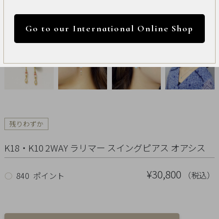
International
円 ～
円
Online
Go to our International Online Shop
Shop
カラー
Item
ALL
Necklace
リセット
残りわずか
Pierced
K18・K10 2WAY ラリマー スイングピアス オアシス
Earrings
¥30,800
Earrings
（税込）
○
840 ポイント
Charm