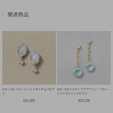
概
要
関連商品
プ
ラ
イ
バ
シ
ー
ポ
リ
シ
ー
特
K14・K10 ブルーレース スカイチェスピア
K18・K10ミルキーアクアマリン・ブルー
定
ス
トパーズスイングピアス
商
¥33,000
¥24,200
取