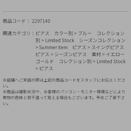
Q&A
SHOP
商品コード： 2297140
LIST
関連カテゴリ：
ピアス
カラー別
>
ブルー
コレクション
別
>
Limited Stock
シーズンコレクション
>
Summer item
ピアス
>
スイングピアス
ピアス
>
シーズンピアス
素材
>
イエロー
ゴールド
コレクション別
>
Limited Stock
>
ピアス
※店舗へご来店の際は上記の商品コードをスタッフにお伝えくださ
い。
※商品は撮影状況や、お客様のパソコン・モニター環境などにより
実物の色味と若干違って見える場合もございます。予めご了承下さ
い。
会
社