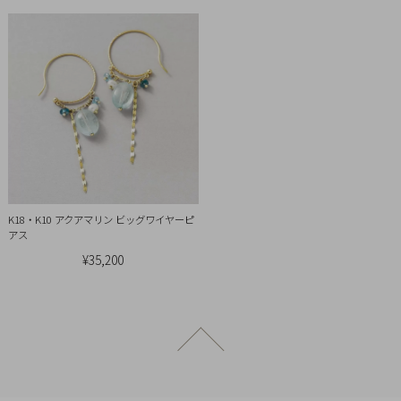
引
法
に
基
づ
く
表
示
K18・K10 アクアマリン ビッグワイヤーピ
アス
¥35,200
ページトップへ戻る