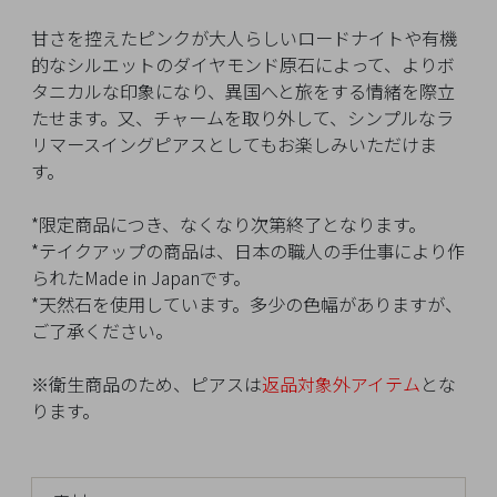
イ
ペ
甘さを控えたピンクが大人らしいロードナイトや有機
ー
的なシルエットのダイヤモンド原石によって、よりボ
ジ
タニカルな印象になり、異国へと旅をする情緒を際立
たせます。又、チャームを取り外して、シンプルなラ
リマースイングピアスとしてもお楽しみいただけま
お
す。
気
に
*限定商品につき、なくなり次第終了となります。
入
*テイクアップの商品は、日本の職人の手仕事により作
り
られたMade in Japanです。
ア
*天然石を使用しています。多少の色幅がありますが、
イ
ご了承ください。
テ
ム
※衛生商品のため、ピアスは
返品対象外アイテム
とな
ります。
最
近