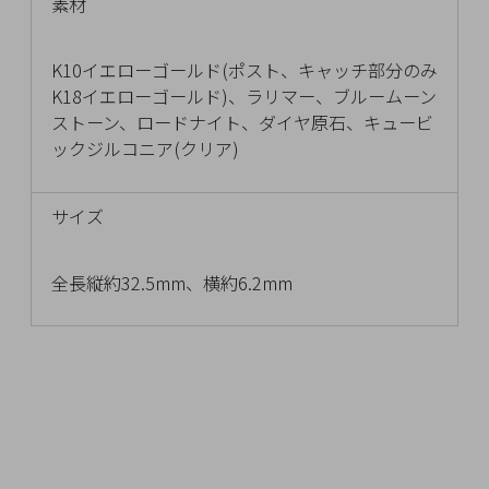
素材
チ
ェ
K10イエローゴールド(ポスト、キャッチ部分のみ
ッ
K18イエローゴールド)、ラリマー、ブルームーン
ク
ストーン、ロードナイト、ダイヤ原石、キュービ
し
ックジルコニア(クリア)
た
商
品
サイズ
全長縦約32.5mm、横約6.2mm
ご
利
用
ガ
イ
ド