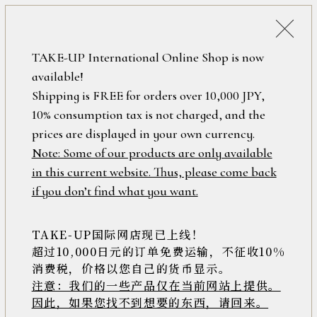
詳細検索
ONLINE SHOP
TAKE-UP International Online Shop is now
available!
ロ
フリーワード
Shipping is FREE for orders over 10,000 JPY,
グ
10% consumption tax is not charged, and the
イ
ン
prices are displayed in your own currency.
在庫なし含む
/
Note: Some of our products are only available
新
in this current website. Thus, please come back
規
アイテム
if you don’t find what you want.
会
員
登
TAKE-UP国际网店现已上线！
素材
録
超过10,000日元的订单免费运输，不征收10%
消费税，价格以您自己的货币显示。
注意：我们的一些产品仅在当前网站上提供。
>>
因此，如果您找不到想要的东西，请回来。
価格