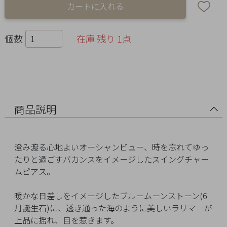
Ring
Bracelet
個数
在庫 残り 1点
Disney
Season
Other
商品説明
Pick
up
澄み渡る心地よいオーシャンビュー、時を忘れてゆっ
たりと過ごすバカンスをイメージしたスイングチャー
ムピアス。
暖かな日差しをイメージしたブルームーンストーン(6
月誕生石)に、透き通った海のように美しいラリマーが
マ
上品に揺れ、目を惹きます。