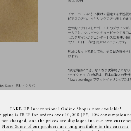
イヤーホールに引っ掛けて固定する新感覚
ピアスの方も、イヤリングの方も楽しめま
立体的にクロスしたゴールドのデザインが
ーカフと、シルバーとキュービックジルコ
したデザインがジェンダーレスにお使い頂
でワードローブに加えたいアイテムです。
片耳にセットで着けても、その日の気分や
けます。
*限定商品につき、なくなり次第終了となり
*テイクアップの商品は、日本の職人の手仕事により
* fuwat earrings( フワットイヤリン
ted Stock
素材
>
シルバ
素材
K10イエローゴールド、シル
K10イエローゴールド:幅最大
TAKE-UP International Online Shop is now available!
サイズ
SV:幅最大16.0mm、太さ約4
hipping is FREE for orders over 10,000 JPY, 10% consumption t
s not charged, and the prices are displayed in your own currenc
Note: Some of our products are only available in this current