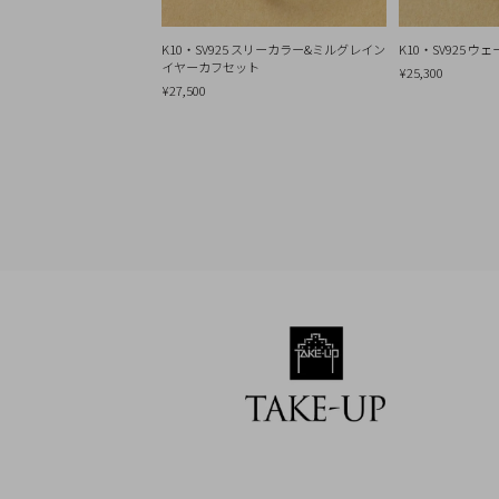
Q&A
SHOP
K10・SV925 スリーカラー&ミルグレイン
K10・SV925 
LIST
イヤーカフセット
¥25,300
¥27,500
会
社
概
要
プ
ラ
イ
バ
シ
ー
ポ
リ
シ