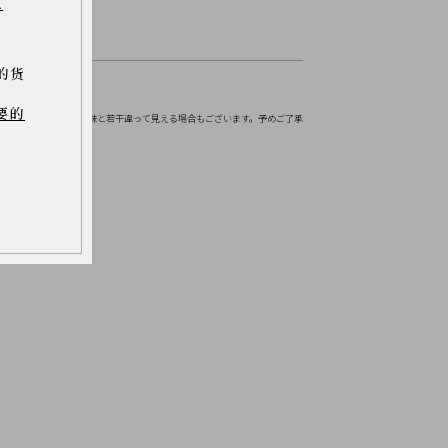
.
的货
お伝えください。
要的
境などにより実物の色味と若干違って見える場合もございます。予めご了承