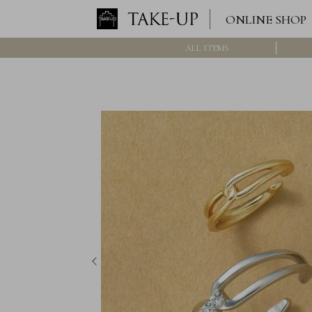
ONLINE SHOP
ALL ITEMS
ロ
グ
イ
ン
/
新
規
会
員
登
録
>>
International
Online
Shop
Item
ALL
Necklace
Pierced