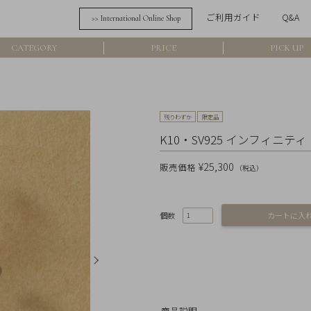
ご利用ガイド
Q&A
>> International Online Shop
詳細検索
CATEGORY
PRICE
PICK UP
フリーワード
在
残りわずか
限定品
アイテム
K10・SV925 インフィニテ
素材
¥25,300
販売価格
（税込）
価格
個数
カラー
商品説明