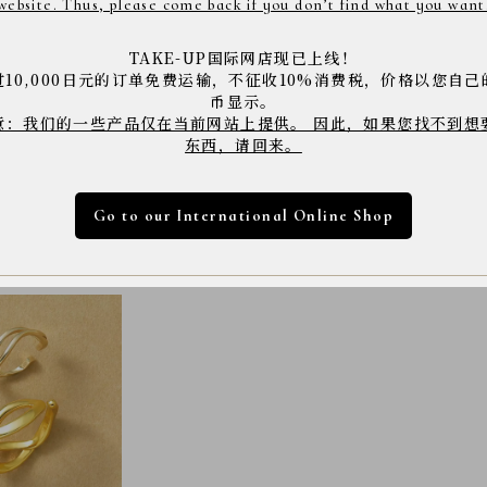
website. Thus, please come back if you don’t find what you want
TAKE-UP国际网店现已上线！
过10,000日元的订单免费运输，不征收10%消费税，价格以您自己
商品コード： 2016594
币显示。
※店舗へご来店の際は上記の商品コードをスタッフに
意：我们的一些产品仅在当前网站上提供。 因此，如果您找不到想
※商品は撮影状況や、お客様のパソコン・モニター環
东西，请回来。
下さい。
Go to our International Online Shop