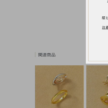
お
気
に
入
り
超
ア
イ
テ
注
ム
最
近
チ
ェ
ッ
関連商品
ク
し
た
商
品
ご
利
用
ガ
イ
ド