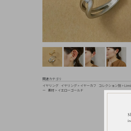
Earrings
Earrings
Charm
Ring
Bracelet
Disney
Season
Other
Pick
up
関連カテゴリ
イヤリング
イヤリング
>
イヤーカフ
コレクション別
>
Limi
ー
素材
>
イエローゴールド
マ
イ
ペ
S
ー
ジ
i