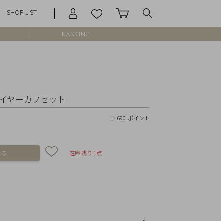
SHOP LIST
RANKING
庫なし含む
ィ イヤーカフセット
○
690 ポイント
円 ～
円
在庫 残り 1点