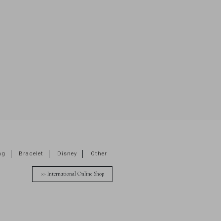
ng
Bracelet
Disney
Other
>> International Online Shop