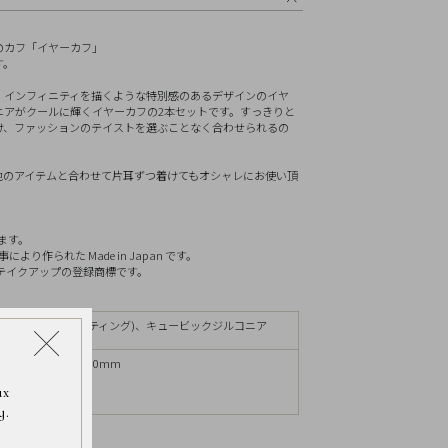
リセット
のカフ「イヤーカフ」
す。
、インフィニティを描くような特別感のあるデザインのイヤ
ニアがクールに輝くイヤーカフの2本セットです。すっきりと
け、ファッションのテイストを選ぶことなく合わせられるの
他のアイテムと合わせて片耳ずつ着けてもオシャレにお使い頂
ます。
作られた Made in Japan です。
グス)はテイクアップの登録商標です。
バー( ロジウムコーティング)、キュービックジルコニア
13.0mm、太さ約3.0mm
.4mm
ax
y.