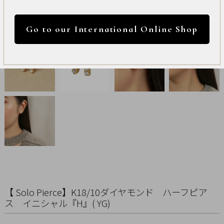
International
円 ～
円
Online
Go to our International Online Shop
Shop
カラー
Item
ALL
Necklace
リセット
Pierced
Earrings
Earrings
【 Solo Pierce】K18/10ダイヤモンド ハーフピア
Charm
ス イニシャル『H』( YG)