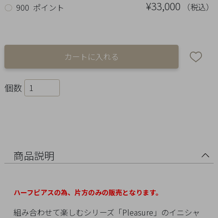
Ring
¥33,000
（税込）
○
900 ポイント
Bracelet
Disney
Season
個数
Other
Pick
up
商品説明
ハーフピアスの為、片方のみの販売となります。
マ
組み合わせて楽しむシリーズ「Pleasure」のイニシャ