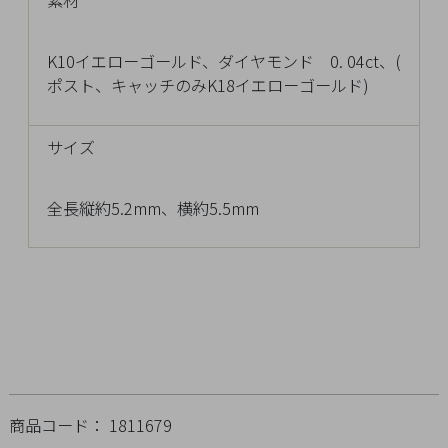
素材
チ
ェ
K10イエローゴールド、ダイヤモンド 0. 04ct、(
ッ
ポスト、キャッチのみK18イエローゴールド)
ク
し
た
サイズ
商
品
全長縦約5.2mm、横約5.5mm
ご
利
用
ガ
イ
ド
商品コード： 1811679