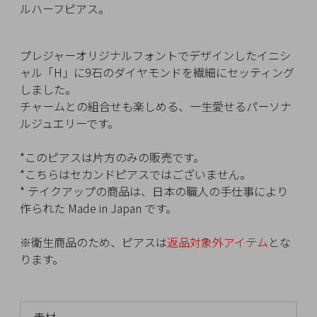
イ
ルハーフピアス。
ペ
ー
ジ
プレジャーオリジナルフォントでデザインしたイニシ
ャル「H」に9石のダイヤモンドを繊細にセッティング
しました。
お
チャームとの組合せも楽しめる、一生愛せるパーソナ
気
ルジュエリーです。
に
入
*このピアスは片方のみの販売です。
り
*こちらはセカンドピアスではございません。
ア
* テイクアップの商品は、日本の職人の手仕事により
イ
作られた Made in Japan です。
テ
ム
※衛生商品のため、ピアスは
返品対象外アイテム
とな
ります。
最
近