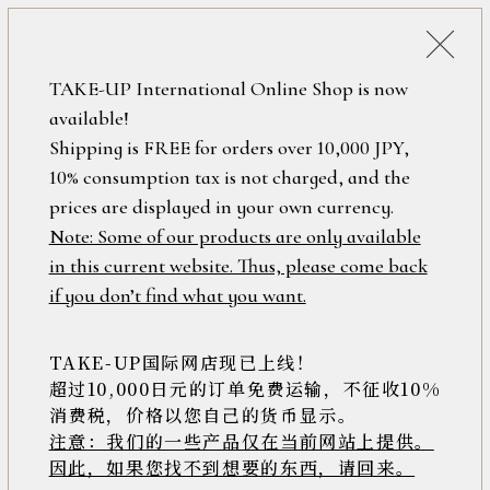
詳細検索
ONLINE SHOP
TAKE-UP International Online Shop is now
available!
ロ
フリーワード
Shipping is FREE for orders over 10,000 JPY,
グ
10% consumption tax is not charged, and the
イ
ン
prices are displayed in your own currency.
在庫なし含む
/
Note: Some of our products are only available
新
in this current website. Thus, please come back
規
アイテム
if you don’t find what you want.
会
員
登
TAKE-UP国际网店现已上线！
素材
録
超过10,000日元的订单免费运输，不征收10%
消费税，价格以您自己的货币显示。
注意：我们的一些产品仅在当前网站上提供。
>>
因此，如果您找不到想要的东西，请回来。
価格