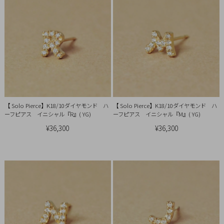
概
要
プ
ラ
イ
バ
シ
ー
【 Solo Pierce】K18/10ダイヤモンド ハ
【 Solo Pierce】K18/10ダイヤモンド ハ
ーフピアス イニシャル『R』( YG)
ーフピアス イニシャル『M』( YG)
ポ
¥36,300
¥36,300
リ
シ
ー
特
定
商
取