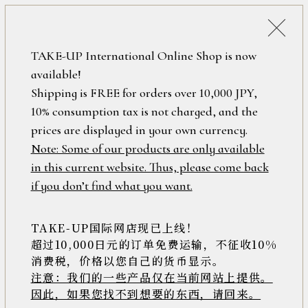
詳細検索
ONLINE SHOP
TAKE-UP International Online Shop is now
available!
ロ
フリーワード
Shipping is FREE for orders over 10,000 JPY,
グ
10% consumption tax is not charged, and the
イ
ン
prices are displayed in your own currency.
在庫なし含む
/
Note: Some of our products are only available
新
in this current website. Thus, please come back
規
アイテム
if you don’t find what you want.
会
員
登
TAKE-UP国际网店现已上线！
素材
録
超过10,000日元的订单免费运输，不征收10%
消费税，价格以您自己的货币显示。
注意：我们的一些产品仅在当前网站上提供。
>>
因此，如果您找不到想要的东西，请回来。
価格