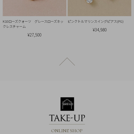
概
要
K10ローズクォーツ グレースローズネッ
ピンクトルマリンスイングピアス(PG)
プ
クレスチャーム
¥34,980
ラ
¥27,500
イ
バ
シ
ー
ページトップへ戻る
ポ
リ
シ
ー
特
定
商
取
ONLINE SHOP