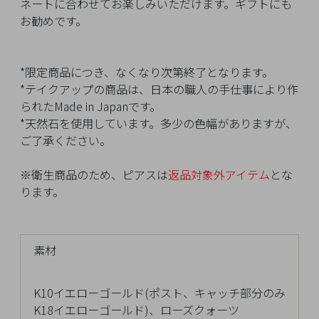
イ
ネートに合わせてお楽しみいただけます。ギフトにも
ペ
お勧めです。
ー
ジ
*限定商品につき、なくなり次第終了となります。
*テイクアップの商品は、日本の職人の手仕事により作
られたMade in Japanです。
お
*天然石を使用しています。多少の色幅がありますが、
気
ご了承ください。
に
入
※衛生商品のため、ピアスは
返品対象外アイテム
とな
り
ります。
ア
イ
テ
ム
素材
K10イエローゴールド(ポスト、キャッチ部分のみ
最
K18イエローゴールド)、ローズクォーツ
近