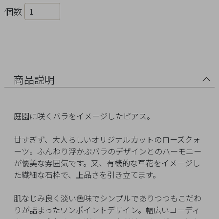
Ring
個数
Bracelet
Disney
Season
商品説明
Other
庭園に咲くバラをイメージしたピアス。
Pick
甘すぎず、大人らしいオリジナルカットのローズクォ
up
ーツ。ふんわり浮かぶバラのデザインとのハーモニー
が優美な雰囲気です。又、有機的な草花をイメージし
た繊細な石枠で、上品さを引き立てます。
肌なじみ良く淡い色味でシンプルでありつつもこだわ
マ
りが詰まったワンポイントデザイン。幅広いコーディ