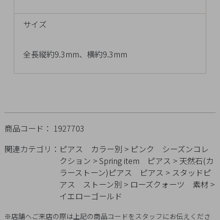
チ
ェ
サイズ
ッ
ク
全長縦約9.3mm、横約9.3mm
し
た
商
品
商品コード： 1927703
ご
関連カテゴリ：
ピアス
カラー別
>
ピンク
シーズンコレ
利
クション
>
Spring item
ピアス
>
天然石(カ
用
ラーストーン)ピアス
ピアス
>
スタッドピ
ガ
アス
ストーン別
>
ローズクォーツ
素材
>
イ
イエローゴールド
ド
※店舗へご来店の際は上記の商品コードをスタッフにお伝えくださ