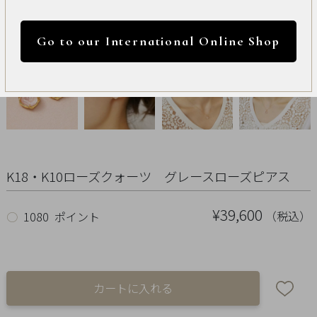
International
円 ～
円
Online
Go to our International Online Shop
Shop
カラー
Item
ALL
Necklace
K18・K10ローズクォーツ グレースローズピアス
リセット
Pierced
¥39,600
（税込）
○
1080 ポイント
Earrings
Earrings
Charm