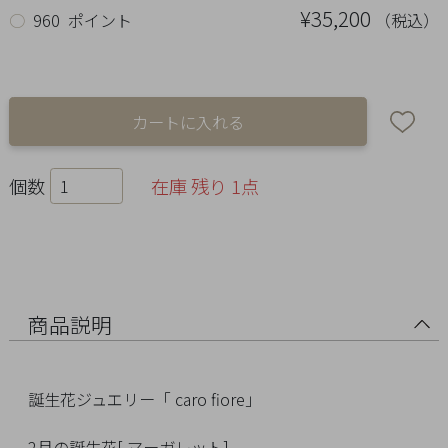
Ring
¥35,200
（税込）
○
960 ポイント
Bracelet
Disney
Season
個数
在庫 残り 1点
Other
Pick
up
商品説明
誕生花ジュエリー「 caro fiore」
マ
2月の誕生花[ マーガレット]