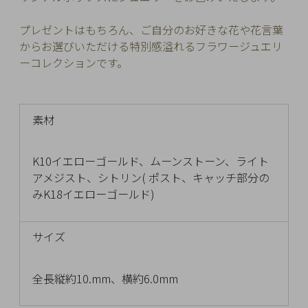
Q&A
プレゼントはもちろん、ご自分のお好きな花や花言葉
からお選びいただける特別感溢れるフラワージュエリ
SHOP
ーコレクションです。
LIST
素材
K10イエローゴールド、ムーンストーン、ライト
アメジスト、シトリン( ポスト、キャッチ部分の
みK18イエローゴールド)
サイズ
全長縦約10.mm、横約6.0mm
会
社