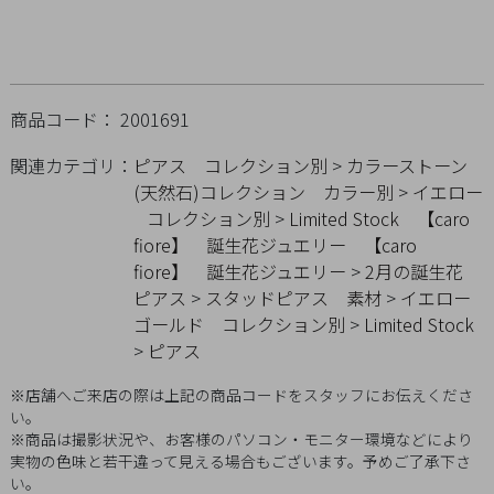
概
要
プ
ラ
商品コード： 2001691
イ
関連カテゴリ：
ピアス
コレクション別
>
カラーストーン
バ
(天然石)コレクション
カラー別
>
イエロー
シ
コレクション別
>
Limited Stock
【caro
ー
fiore】 誕生花ジュエリー
【caro
ポ
fiore】 誕生花ジュエリー
>
2月の誕生花
リ
ピアス
>
スタッドピアス
素材
>
イエロー
シ
ゴールド
コレクション別
>
Limited Stock
ー
>
ピアス
特
※店舗へご来店の際は上記の商品コードをスタッフにお伝えくださ
定
い。
商
※商品は撮影状況や、お客様のパソコン・モニター環境などにより
実物の色味と若干違って見える場合もございます。予めご了承下さ
取
い。