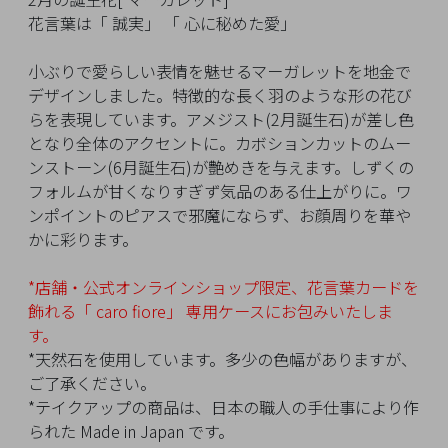
イ
花言葉は「 誠実」 「 心に秘めた愛」
ペ
ー
小ぶりで愛らしい表情を魅せるマーガレットを地金で
ジ
デザインしました。特徴的な長く羽のような形の花び
らを表現しています。アメジスト(2月誕生石)が差し色
となり全体のアクセントに。カボションカットのムー
お
ンストーン(6月誕生石)が艶めきを与えます。しずくの
気
フォルムが甘くなりすぎず気品のある仕上がりに。ワ
に
ンポイントのピアスで邪魔にならず、お顔周りを華や
入
かに彩ります。
り
ア
*店舗・公式オンラインショップ限定、花言葉カードを
イ
飾れる「 caro fiore」
専用ケースにお包みいたしま
テ
す。
ム
*天然石を使用しています。多少の色幅がありますが、
ご了承ください。
*テイクアップの商品は、日本の職人の手仕事により作
最
られた Made in Japan です。
近