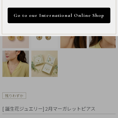
International
円 ～
円
Online
Go to our International Online Shop
Shop
カラー
Item
ALL
Necklace
リセット
Pierced
Earrings
Earrings
残りわずか
Charm
[ 誕生花ジュエリー] 2月マーガレットピアス