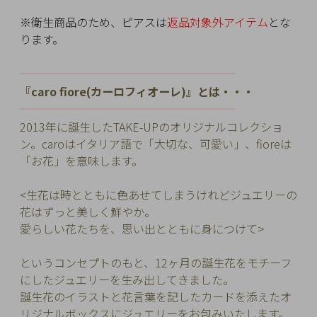
チ
※衛生商品のため、ピアスは
返品対象外アイテム
とな
ェ
ります。
ッ
ク
━━━━━━━━━━
━━━━━━━━━
し
『caro fiore(カーロフィオーレ)』とは・・・
た
━━━━━━━━━━
━━━━━━━━━
商
2013年に誕生したTAKE-UPのオリジナルコレクショ
品
ン。
caroはイタリア語で「大切な、可愛い」、fioreは
「お花」を意味します。
<生花は時とともに色あせてしまうけれどジュエリーの
ご
花はずっと美しく鮮やか。
利
愛らしい花たちを、思い出とともに身につけて>
用
ガ
というコンセプトのもと、12ヶ月の誕生花をモチーフ
イ
にしたジュエリーを生み出してきました。
ド
誕生花のイラストと花言葉を記したカードを添えたオ
リジナルボックスにジュエリーをお包みいたします。