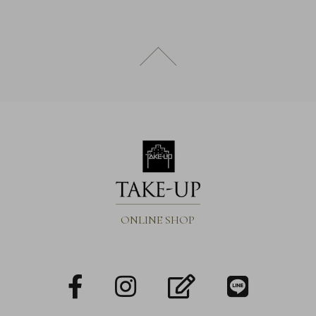
引
法
に
ページトップへ戻る
基
づ
く
表
示
ONLINE SHOP
facebook
Instagram
blog
LINE