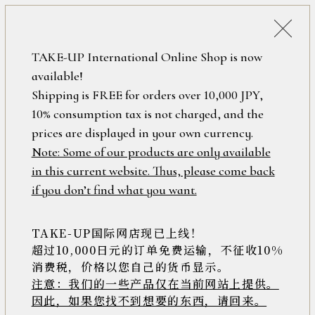
詳細検索
ONLINE SHOP
TAKE-UP International Online Shop is now
available!
ロ
フリーワード
Shipping is FREE for orders over 10,000 JPY,
グ
10% consumption tax is not charged, and the
イ
ン
prices are displayed in your own currency.
在庫なし含む
/
Note: Some of our products are only available
新
in this current website. Thus, please come back
規
アイテム
if you don’t find what you want.
会
員
登
TAKE-UP国际网店现已上线！
素材
録
超过10,000日元的订单免费运输，不征收10%
消费税，价格以您自己的货币显示。
注意：我们的一些产品仅在当前网站上提供。
>>
因此，如果您找不到想要的东西，请回来。
価格