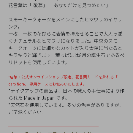
イ
花言葉は「 敬慕」 「あなただけを見つめたい」
ペ
ー
スモーキークォーツをメインにしたヒマワリのイヤリ
ジ
ング。
一枚、一枚の花びらに表情を持たせることで大人っぽ
くナチュラルなヒマワリになりました。中央のスモー
お
キークォーツには細かなカットが入り太陽に当たると
気
キラキラと輝きます。葉っぱには8月の誕生石であるペ
に
リドットを使用しています。
入
り
*店舗・公式オンラインショップ限定、花言葉カードを飾れる「
ア
caro fiore」
専用ケースにお包みいたします。
イ
*テイクアップの商品は、日本の職人の手仕事により作
テ
られた Made in Japan です。
ム
*天然石を使用しています。多少の色幅がありますが、
ご了承ください。
最
━━━━━━━━━━
━━━━━━━━━
近