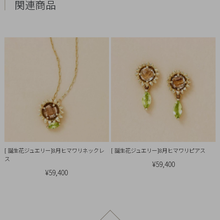
引
関連商品
法
に
基
づ
く
表
示
[ 誕生花ジュエリー]8月ヒマワリネックレ
[ 誕生花ジュエリー]8月ヒマワリピアス
ス
¥59,400
¥59,400
ページトップへ戻る