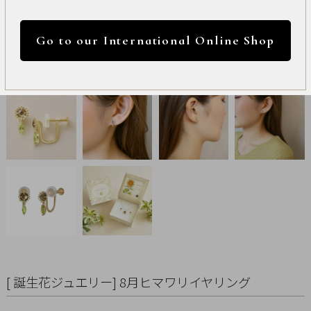
International
円 ～
円
Online
Go to our International Online Shop
Shop
カラー
Item
ALL
Necklace
リセット
Pierced
Earrings
Earrings
Charm
[ 誕生花ジュエリー] 8月ヒマワリイヤリング