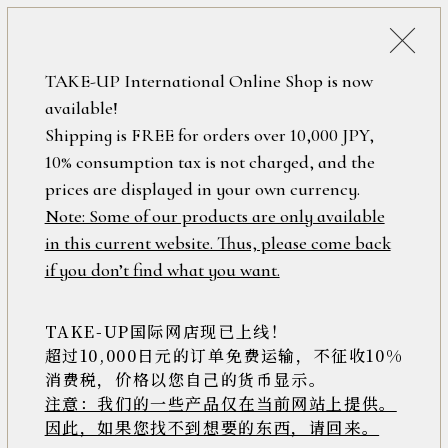
税込38,500円以上のお買い上げで
「ミニジュエリーポーチ」プレゼント！
詳細検索
TAKE-UP International Online Shop is now
ONLINE SHOP
available!
ロ
フリーワード
Shipping is FREE for orders over 10,000 JPY,
グ
10% consumption tax is not charged, and the
イ
ン
prices are displayed in your own currency.
在庫なし含む
/
Note: Some of our products are only available
新
in this current website. Thus, please come back
規
アイテム
if you don’t find what you want.
会
員
登
TAKE-UP国际网店现已上线！
素材
録
超过10,000日元的订单免费运输，不征收10%
消费税，价格以您自己的货币显示。
注意：我们的一些产品仅在当前网站上提供。
>>
因此，如果您找不到想要的东西，请回来。
価格