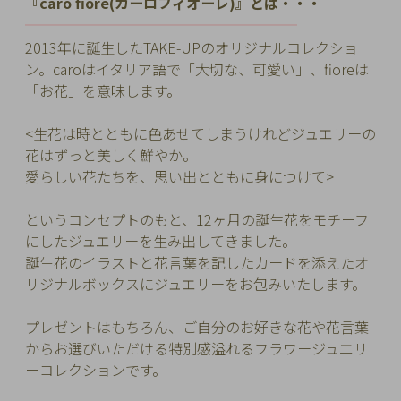
『caro fiore(カーロフィオーレ)』とは・・・
チ
━━━━━━━━━━
━━━━━━━━━
ェ
2013年に誕生したTAKE-UPのオリジナルコレクショ
ッ
ン。
caroはイタリア語で「大切な、可愛い」、fioreは
ク
「お花」を意味します。
し
た
<生花は時とともに色あせてしまうけれどジュエリーの
商
花はずっと美しく鮮やか。
品
愛らしい花たちを、思い出とともに身につけて>
というコンセプトのもと、12ヶ月の誕生花をモチーフ
にしたジュエリーを生み出してきました。
ご
誕生花のイラストと花言葉を記したカードを添えたオ
利
リジナルボックスにジュエリーをお包みいたします。
用
ガ
プレゼントはもちろん、ご自分のお好きな花や花言葉
イ
からお選びいただける特別感溢れるフラワージュエリ
ド
ーコレクションです。