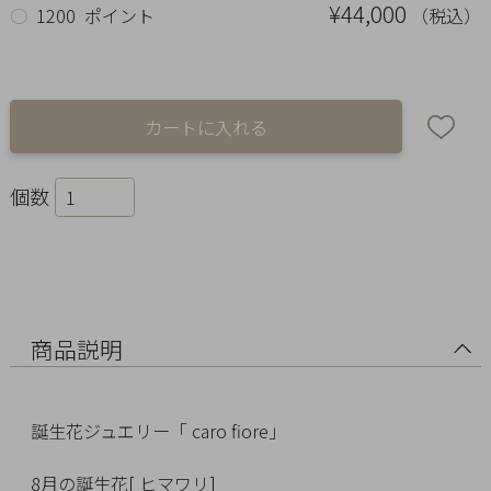
Ring
¥44,000
（税込）
○
1200 ポイント
Bracelet
Disney
Season
個数
Other
Pick
up
商品説明
誕生花ジュエリー「 caro fiore」
マ
8月の誕生花[ ヒマワリ]