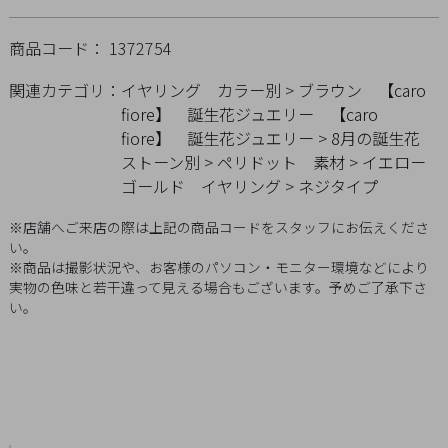
概
商品コード： 1372754
要
プ
関連カテゴリ：
イヤリング
カラー別
>
ブラウン
【caro
ラ
fiore】 誕生花ジュエリー
【caro
イ
fiore】 誕生花ジュエリー
>
8月の誕生花
バ
ストーン別
>
ペリドット
素材
>
イエロー
シ
ゴールド
イヤリング
>
ネジタイプ
ー
※店舗へご来店の際は上記の商品コードをスタッフにお伝えくださ
ポ
い。
リ
※商品は撮影状況や、お客様のパソコン・モニター環境などにより
実物の色味と若干違って見える場合もございます。予めご了承下さ
シ
い。
ー
特
定
商
取