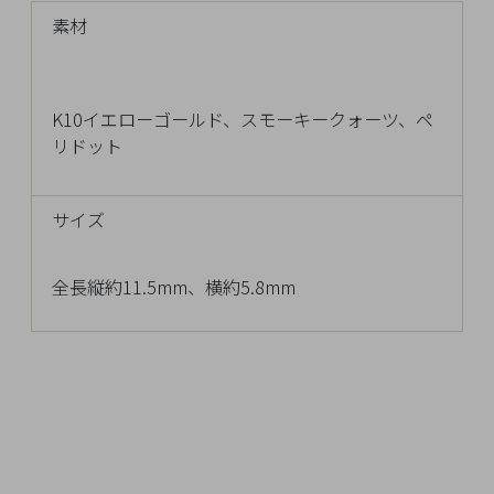
Q&A
素材
SHOP
LIST
K10イエローゴールド、スモーキークォーツ、ペ
リドット
サイズ
全長縦約11.5mm、横約5.8mm
会
社