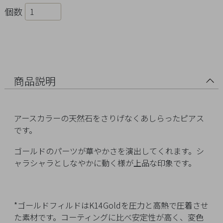
Ring
個数
Bracelet
Disney
Season
商品説明
Other
アースカラーの天然石をさりげなくあしらったピアス
です。
Pick
up
ゴールドのパーツが華やかさを演出してくれます。シ
ャラシャラとしなやかに動く様が上品な印象です。
*ゴールドフィルドはK14Goldを圧力と高熱で圧着させ
マ
た素材です。コーティングに比べ安定性が高く、変色