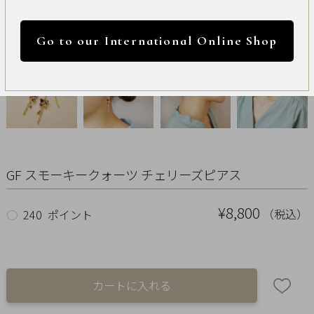
International
円 ～
円
Online
Go to our International Online Shop
Shop
カラー
Item
ALL
Necklace
GF スモーキークォーツ チェリーズピアス
リセット
Pierced
¥8,800
（税込）
○
240 ポイント
Earrings
Earrings
Charm