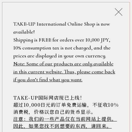
詳細検索
ONLINE SHOP
TAKE-UP International Online Shop is now
available!
ロ
フリーワード
Shipping is FREE for orders over 10,000 JPY,
グ
10% consumption tax is not charged, and the
イ
ン
prices are displayed in your own currency.
在庫なし含む
/
Note: Some of our products are only available
新
in this current website. Thus, please come back
規
アイテム
if you don’t find what you want.
会
員
登
TAKE-UP国际网店现已上线！
素材
録
超过10,000日元的订单免费运输，不征收10%
消费税，价格以您自己的货币显示。
注意：我们的一些产品仅在当前网站上提供。
>>
因此，如果您找不到想要的东西，请回来。
価格