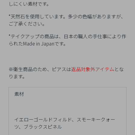
イ
しにくい素材です。
ペ
ー
*天然石を使用しています。多少の色幅がありますが、
ジ
ご了承ください。
*テイクアップの商品は、日本の職人の手仕事により作
られたMade in Japanです。
お
気
に
入
※衛生商品のため、ピアスは
返品対象外アイテム
とな
り
ります。
ア
イ
素材
テ
ム
イエローゴールドフィルド、スモーキークォー
最
ツ、ブラックスピネル
近