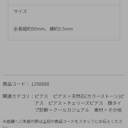
チ
サイズ
ェ
ッ
ク
全長縦約90mm、横約5.5mm
し
た
商
品
ご
商品コード： 1298888
利
関連カテゴリ：
ピアス
ピアス
>
天然石(カラーストーン)ピ
用
アス
ピアス
>
チェリーズピアス
顔タイ
ガ
プ診断
>
クールカジュアル
素材
>
その他
イ
ド
※店舗へご来店の際は上記の商品コードをスタッフにお伝えくださ
い。