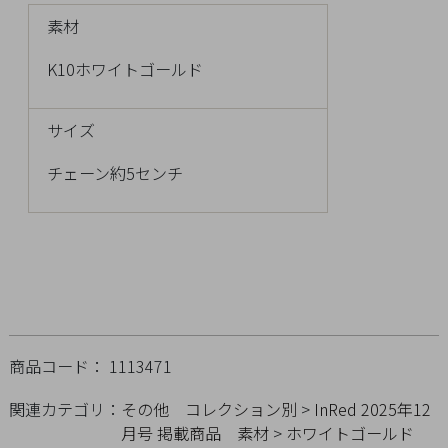
チ
素材
ェ
ッ
K10ホワイトゴールド
ク
し
サイズ
た
商
チェーン約5センチ
品
ご
利
用
ガ
商品コード： 1113471
イ
関連カテゴリ：
その他
コレクション別
>
InRed 2025年12
ド
月号 掲載商品
素材
>
ホワイトゴールド