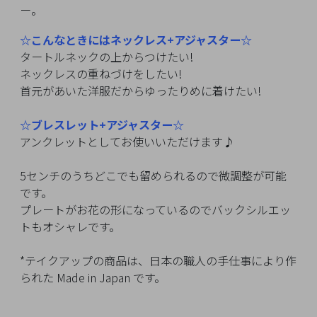
イ
ー。
ペ
ー
☆こんなときにはネックレス+アジャスター☆
ジ
タートルネックの上からつけたい!
ネックレスの重ねづけをしたい!
首元があいた洋服だからゆったりめに着けたい!
お
気
☆ブレスレット+アジャスター☆
に
アンクレットとしてお使いいただけます♪
入
り
5センチのうちどこでも留められるので微調整が可能
ア
です。
イ
プレートがお花の形になっているのでバックシルエッ
テ
トもオシャレです。
ム
*テイクアップの商品は、日本の職人の手仕事により作
られた Made in Japan です。
最
近