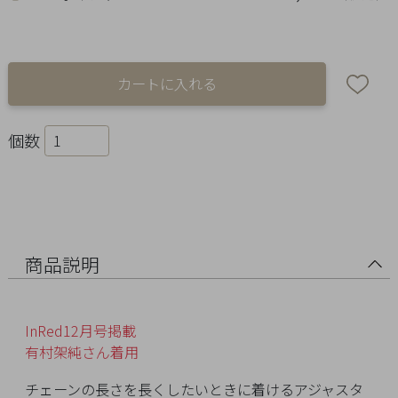
Ring
Bracelet
Disney
Season
個数
Other
Pick
up
商品説明
InRed12月号掲載
有村架純さん着用
マ
チェーンの長さを長くしたいときに着けるアジャスタ