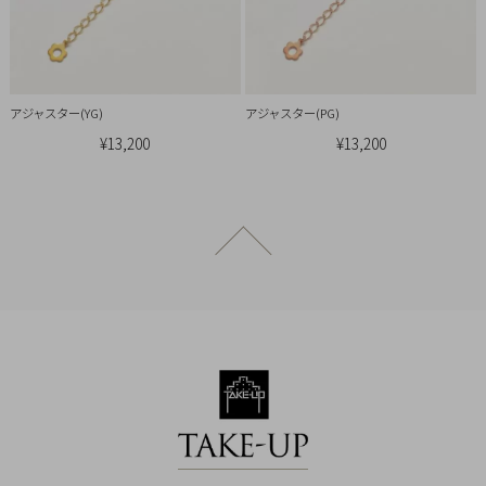
概
要
プ
ラ
アジャスター(YG)
アジャスター(PG)
イ
¥13,200
¥13,200
バ
シ
ー
ページトップへ戻る
ポ
リ
シ
ー
特
定
商
取