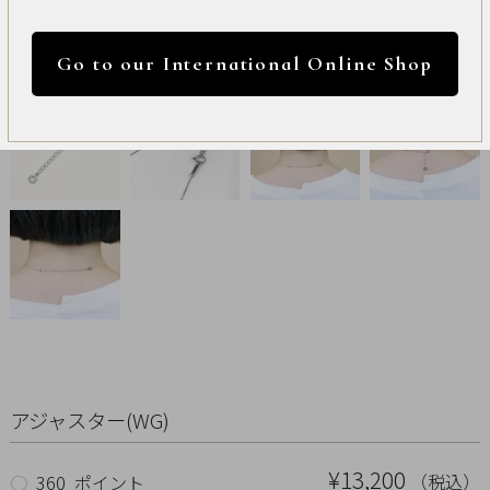
International
円 ～
円
Online
Go to our International Online Shop
Shop
カラー
Item
ALL
Necklace
リセット
Pierced
Earrings
Earrings
アジャスター(WG)
Charm
¥13,200
（税込）
○
360 ポイント