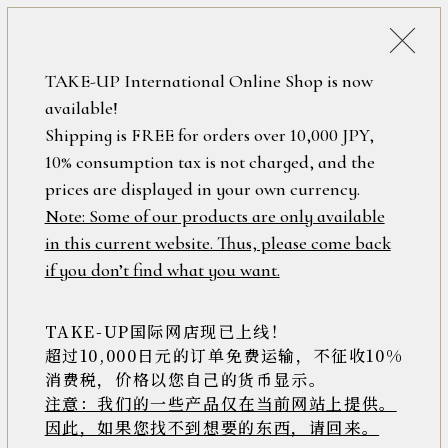
詳細検索
ONLINE SHOP
TAKE-UP International Online Shop is now
available!
ロ
フリーワード
Shipping is FREE for orders over 10,000 JPY,
グ
10% consumption tax is not charged, and the
イ
ン
prices are displayed in your own currency.
在庫なし含む
/
Note: Some of our products are only available
新
in this current website. Thus, please come back
規
アイテム
if you don’t find what you want.
会
員
登
TAKE-UP国际网店现已上线！
素材
録
超过10,000日元的订单免费运输，不征收10%
消费税，价格以您自己的货币显示。
注意：我们的一些产品仅在当前网站上提供。
>>
因此，如果您找不到想要的东西，请回来。
価格