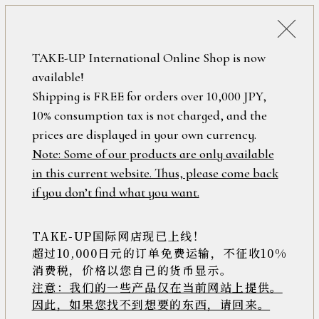
詳細検索
ONLINE SHOP
TAKE-UP International Online Shop is now
available!
ロ
フリーワード
Shipping is FREE for orders over 10,000 JPY,
グ
10% consumption tax is not charged, and the
イ
ン
prices are displayed in your own currency.
在庫なし含む
/
Note: Some of our products are only available
新
in this current website. Thus, please come back
規
アイテム
if you don’t find what you want.
会
員
登
TAKE-UP国际网店现已上线！
素材
録
超过10,000日元的订单免费运输，不征收10%
消费税，价格以您自己的货币显示。
注意：我们的一些产品仅在当前网站上提供。
>>
因此，如果您找不到想要的东西，请回来。
価格