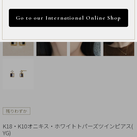
International
円 ～
円
Online
Go to our International Online Shop
Shop
カラー
Item
ALL
Necklace
リセット
Pierced
Earrings
Earrings
残りわずか
Charm
K18・K10オニキス・ホワイトトパーズツインピアス(
YG)