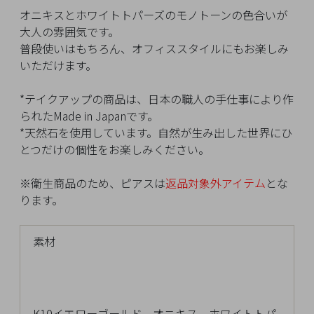
イ
オニキスとホワイトトパーズのモノトーンの色合いが
ペ
大人の雰囲気です。
ー
普段使いはもちろん、オフィススタイルにもお楽しみ
ジ
いただけます。
*テイクアップの商品は、日本の職人の手仕事により作
お
られたMade in Japanです。
気
*天然石を使用しています。自然が生み出した世界にひ
に
とつだけの個性をお楽しみください。
入
り
※衛生商品のため、ピアスは
返品対象外アイテム
とな
ア
ります。
イ
テ
ム
素材
最
近
K10イエローゴールド、オニキス、ホワイトトパ