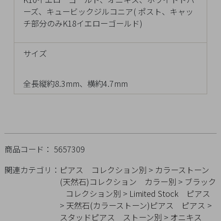
チ
ーズ、キュービックジルコニア( ポスト、キャッ
ェ
チ部分のみK18イエローゴールド)
ッ
ク
サイズ
し
た
商
全長縦約8.3mm、横約4.7mm
品
ご
商品コード： 5657309
利
用
関連カテゴリ：
ピアス
コレクション別
>
カラーストーン
ガ
(天然石)コレクション
カラー別
>
ブラック
イ
コレクション別
>
Limited Stock
ピアス
ド
>
天然石(カラーストーン)ピアス
ピアス
>
スタッドピアス
ストーン別
>
オニキス