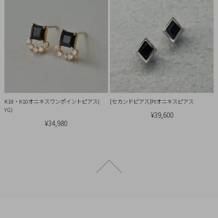
概
要
プ
ラ
イ
バ
シ
ー
K18・K10オニキスワンポイントピアス(
[セカンドピアス]Ptオニキスピアス
YG)
ポ
¥39,600
¥34,980
リ
シ
ー
特
ページトップへ戻る
定
商
取