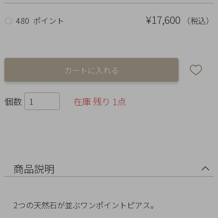
Ring
¥17,600
（税込）
○
480 ポイント
Bracelet
Disney
Season
Other
個数
在庫 残り 1点
Pick
up
商品説明
2つの天然石が並ぶワンポイントピアス。
マ