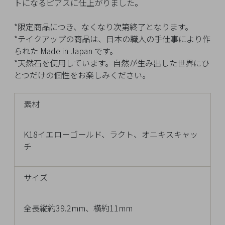
イ
トになるピアスに仕上がりました。
ペ
ー
*限定商品につき、なくなり次第終了となります。
ジ
*テイクアップの商品は、日本の職人の手仕事により作
られた Made in Japan です。
*天然石を使用しています。自然が生み出した世界にひ
とつだけの個性をお楽しみください。
お
気
に
素材
入
り
K18イエローゴールド、ラクト、オニキスキャッ
ア
チ
イ
テ
ム
サイズ
全長縦約39.2mm、横約11mm
最
近