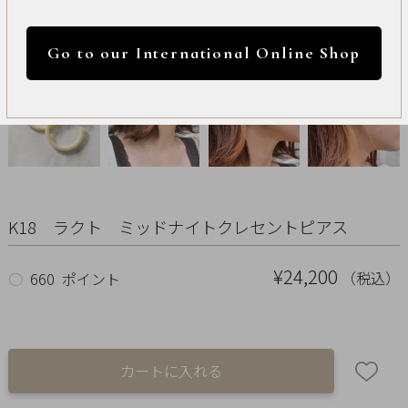
International
円 ～
円
Online
Go to our International Online Shop
Shop
カラー
Item
ALL
Necklace
K18 ラクト ミッドナイトクレセントピアス
リセット
Pierced
¥24,200
（税込）
○
660 ポイント
Earrings
Earrings
Charm