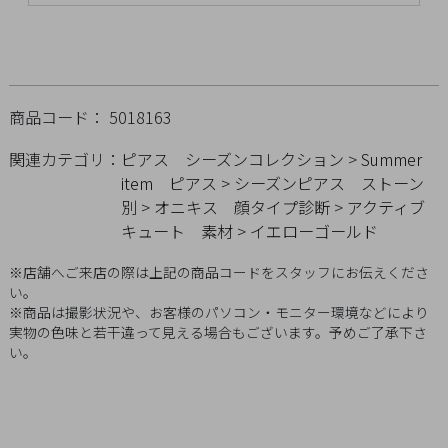
チ
ェ
ッ
ク
し
商品コード： 5018163
た
関連カテゴリ：
ピアス
シーズンコレクション
>
Summer
商
item
ピアス
>
シーズンピアス
ストーン
品
別
>
オニキス
顔タイプ診断
>
アクティブ
キュート
素材
>
イエローゴールド
※店舗へご来店の際は上記の商品コードをスタッフにお伝えくださ
ご
い。
※商品は撮影状況や、お客様のパソコン・モニター環境などにより
利
実物の色味と若干違って見える場合もございます。予めご了承下さ
用
い。
ガ
イ
ド