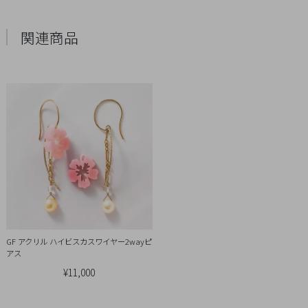
Q&A
関連商品
SHOP
LIST
GF アクリル ハイビスカスワイヤー2wayピ
アス
¥11,000
会
社