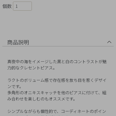
Ring
個数
Bracelet
Disney
Season
商品説明
Other
真夜中の海をイメージした黒と白のコントラストが魅
力的なクレセントピアス。
Pick
up
ラクトのボリューム感で存在感を放ち目を惹くデザイ
ンです。
多角形のオニキスキャッチを他のピアスに付けて、組
み合わせを楽しむのもオススメです。
マ
シンプルながらも個性的で、コーディネートのポイン