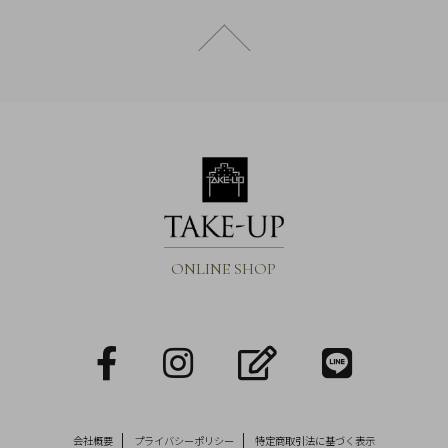
概
ページトップへ戻る
要
プ
ラ
イ
バ
シ
ー
ポ
リ
ONLINE SHOP
シ
ー
特
facebook
Instagram
blog
LINE
定
商
取
会社概要
プライバシーポリシー
特定商取引法に基づく表示