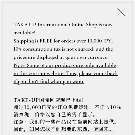
詳細検索
ONLINE SHOP
TAKE-UP International Online Shop is now
available!
ロ
フリーワード
Shipping is FREE for orders over 10,000 JPY,
グ
10% consumption tax is not charged, and the
イ
ン
prices are displayed in your own currency.
在庫なし含む
/
Note: Some of our products are only available
新
in this current website. Thus, please come back
規
アイテム
if you don’t find what you want.
会
員
登
TAKE-UP国际网店现已上线！
素材
録
超过10,000日元的订单免费运输，不征收10%
消费税，价格以您自己的货币显示。
注意：我们的一些产品仅在当前网站上提供。
>>
因此，如果您找不到想要的东西，请回来。
価格